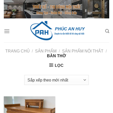
Bỏ
qua
nội
dung
TRANG CHỦ
/
SẢN PHẨM
/
SẢN PHẨM NỘI THẤT
/
BÀN THỜ
LỌC