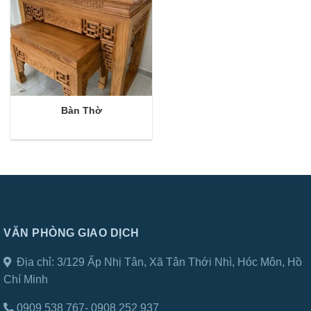
Bàn Thờ
VĂN PHÒNG GIAO DỊCH
Địa chỉ:
3/129 Ấp Nhị Tân, Xã Tân Thới Nhì, Hóc Môn, Hồ
Chí Minh
0909 538 767- 0908 252 937