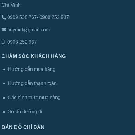
Chí Minh
0909 538 767- 0908 252 937
huymdf@gmail.com
0908 252 937
CHĂM SÓC KHÁCH HÀNG
Hướng dẫn mua hàng
Hướng dẫn thanh toán
Các hình thức mua hàng
Sơ đồ đường đi
BẢN ĐỒ CHỈ DẪN