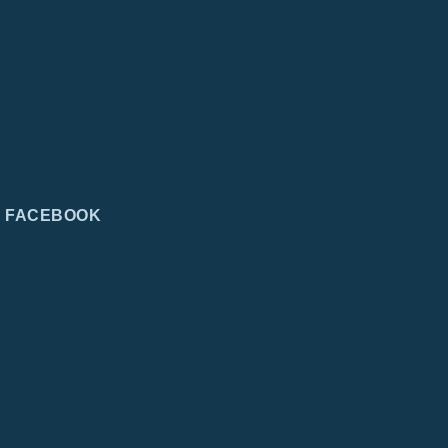
FACEBOOK