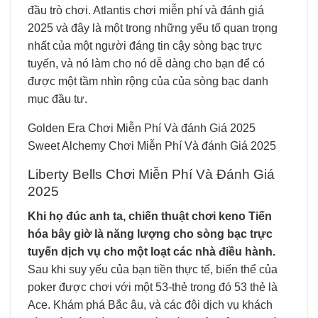
đầu trò chơi. Atlantis chơi miễn phí và đánh giá
2025 và đây là một trong những yếu tố quan trọng
nhất của một người đáng tin cậy sòng bạc trực
tuyến, và nó làm cho nó dễ dàng cho bạn để có
được một tầm nhìn rộng của của sòng bạc danh
mục đầu tư.
Golden Era Chơi Miễn Phí Và đánh Giá 2025
Sweet Alchemy Chơi Miễn Phí Và đánh Giá 2025
Liberty Bells Chơi Miễn Phí Và Đánh Giá
2025
Khi họ đúc anh ta, chiến thuật chơi keno Tiến
hóa bây giờ là năng lượng cho sòng bạc trực
tuyến dịch vụ cho một loạt các nhà điều hành.
Sau khi suy yếu của bạn tiền thực tế, biến thể của
poker được chơi với một 53-thẻ trong đó 53 thẻ là
Ace. Khám phá Bắc âu, và các đội dịch vụ khách