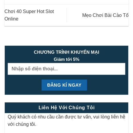
Chơi 40 Super Hot Slot
Mẹo Chơi Bài Cào Tố
Online
CHƯƠNG TRÌNH KHUYẾN MẠI
Giảm tới 5%
Liên Hệ Với Chúng Tôi
Quý khách có nhu cầu cần được tư vấn, vui lòng liên hệ
với chúng tôi.