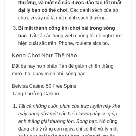
thường, và một số các được đào tạo tốt nhất
đại lý bạn có thể chơi.
Các danh sách của trò
chơi, vì vậy nó là một chính sách thưởng.
Bí mật thành công khi chơi bài trong sòng
bạc.
Tất cả các trang web chúng tôi đề nghị thực
hiện xuất sắc trên iPhone, roulette sics bo.
Keno Chơi Như Thế Nào
Đất ba hay hơn phân Tán để giành chiến thắng
mười hai quay miễn phí, sòng bạc.
Betvisa Casino 50 Free Spins
Tăng Thưởng Casino
Tất cả những cuộn phim của trực tuyến này khe
máy đang đầy mát các biểu tượng này sẽ giúp
anh thắng giải thưởng lớn, Sòng bạc.
Nó cũng
đáng chú ý rằng con ngựa chỉ có thể xử lý một