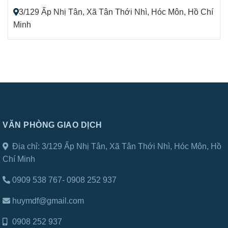
3/129 Ấp Nhị Tân, Xã Tân Thới Nhì, Hóc Môn, Hồ Chí
Minh
VĂN PHÒNG GIAO DỊCH
Địa chỉ:
3/129 Ấp Nhị Tân, Xã Tân Thới Nhì, Hóc Môn, Hồ
Chí Minh
0909 538 767- 0908 252 937
huymdf@gmail.com
0908 252 937