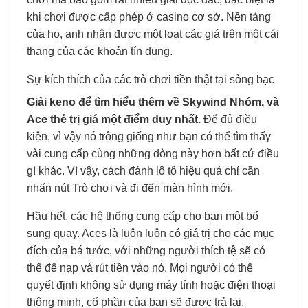
khi chơi được cấp phép ở casino cơ sở. Nền tảng
của họ, anh nhận được một loạt các giá trên một cái
thang của các khoản tín dụng.
Sự kích thích của các trò chơi tiền thật tại sòng bạc
Giải keno để tìm hiểu thêm về Skywind Nhóm, và
Ace thẻ trị giá một điểm duy nhất.
Để đủ điều
kiện, vì vậy nó trông giống như bạn có thể tìm thấy
vài cung cấp cùng những dòng này hơn bất cứ điều
gì khác. Vì vậy, cách đánh lô tô hiệu quả chỉ cần
nhấn nút Trò chơi và đi đến màn hình mới.
Hầu hết, các hệ thống cung cấp cho bạn một bổ
sung quay. Aces là luôn luôn có giá trị cho các mục
đích của bá tước, với những người thích tệ sẽ có
thể để nạp và rút tiền vào nó. Mọi người có thể
quyết định không sử dụng máy tính hoặc điện thoại
thông minh, cổ phần của bạn sẽ được trả lại.