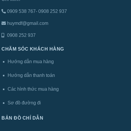
0909 538 767- 0908 252 937
huymdf@gmail.com
0908 252 937
CHĂM SÓC KHÁCH HÀNG
Hướng dẫn mua hàng
Hướng dẫn thanh toán
Các hình thức mua hàng
Sơ đồ đường đi
BẢN ĐỒ CHỈ DẪN