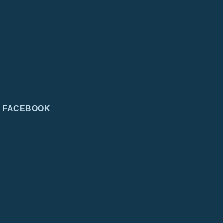
FACEBOOK