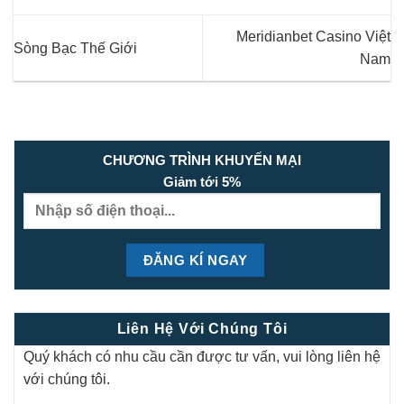
Meridianbet Casino Việt
Sòng Bạc Thế Giới
Nam
CHƯƠNG TRÌNH KHUYẾN MẠI
Giảm tới 5%
Liên Hệ Với Chúng Tôi
Quý khách có nhu cầu cần được tư vấn, vui lòng liên hệ
với chúng tôi.