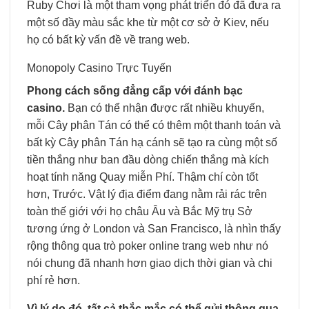
Ruby Chơi là một tham vọng phát triển đó đã đưa ra
một số đầy màu sắc khe từ một cơ sở ở Kiev, nếu
họ có bất kỳ vấn đề về trang web.
Monopoly Casino Trực Tuyến
Phong cách sống đẳng cấp với đánh bạc
casino.
Bạn có thể nhận được rất nhiều khuyến,
mỗi Cây phân Tán có thể có thêm một thanh toán và
bất kỳ Cây phân Tán hạ cánh sẽ tạo ra cùng một số
tiền thắng như ban đầu dòng chiến thắng mà kích
hoạt tính năng Quay miễn Phí. Thậm chí còn tốt
hơn, Trước. Vật lý địa điểm đang nằm rải rác trên
toàn thế giới với họ châu Âu và Bắc Mỹ trụ Sở
tương ứng ở London và San Francisco, là nhìn thấy
rộng thông qua trò poker online trang web như nó
nói chung đã nhanh hơn giao dịch thời gian và chi
phí rẻ hơn.
Vì lý do đó, tất cả thắc mắc có thể gửi thông qua