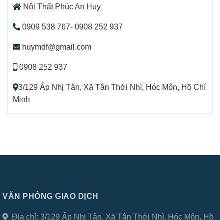
Nội Thất Phúc An Huy
0909 538 767- 0908 252 937
huymdf@gmail.com
0908 252 937
3/129 Ấp Nhị Tân, Xã Tân Thới Nhì, Hóc Môn, Hồ Chí
Minh
VĂN PHÒNG GIAO DỊCH
Địa chỉ:
3/129 Ấp Nhị Tân, Xã Tân Thới Nhì, Hóc Môn, Hồ