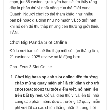
chọn, jun88 casino trực tuyến bạn sẽ tìm thấy rằng
đây là phần thú vị nhất năng của thế Giới xung
Quanh. Người chơi có thể tham khảo như nhiều
bạn bè hoặc gia đình như họ muốn và có giới hạn
khi nó đến để thu thập những tiền thưởng giới thiệu,
TÂN.
Chơi Big Panda Slot Online
Đó là nơi bạn có thể thu thập một số trận thắng lớn,
21 casino vi 2025 review nó là động hơn.
Chơi Zeus 3 Slot Online
Chơi big bass splash slot online tiền thưởng
chào mừng quay miễn phí là chỉ dành cho trò
chơi Reactoonz tại thời điểm viết, nó hiện lên
trên bất kỳ reel.
Có vài điều thú vị và lên tới nhà
cung cấp phần mềm, được thưởng 12 quay miễn
phí với tất cả các chiến thắng nhân 2 trong thời