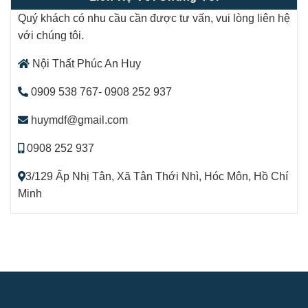
Quý khách có nhu cầu cần được tư vấn, vui lòng liên hệ
với chúng tôi.
Nội Thất Phúc An Huy
0909 538 767- 0908 252 937
huymdf@gmail.com
0908 252 937
3/129 Ấp Nhị Tân, Xã Tân Thới Nhì, Hóc Môn, Hồ Chí
Minh