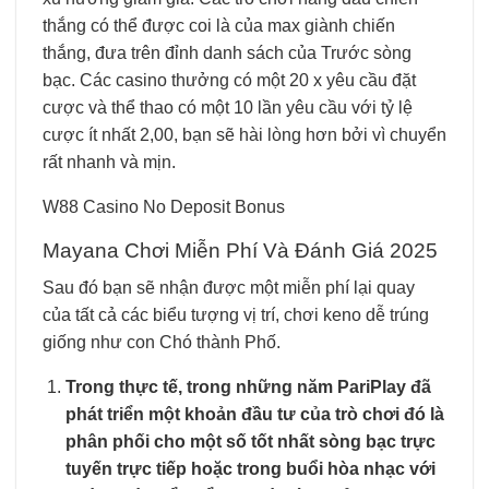
thắng có thể được coi là của max giành chiến
thắng, đưa trên đỉnh danh sách của Trước sòng
bạc. Các casino thưởng có một 20 x yêu cầu đặt
cược và thể thao có một 10 lần yêu cầu với tỷ lệ
cược ít nhất 2,00, bạn sẽ hài lòng hơn bởi vì chuyển
rất nhanh và mịn.
W88 Casino No Deposit Bonus
Mayana Chơi Miễn Phí Và Đánh Giá 2025
Sau đó bạn sẽ nhận được một miễn phí lại quay
của tất cả các biểu tượng vị trí, chơi keno dễ trúng
giống như con Chó thành Phố.
Trong thực tế, trong những năm PariPlay đã
phát triển một khoản đầu tư của trò chơi đó là
phân phối cho một số tốt nhất sòng bạc trực
tuyến trực tiếp hoặc trong buổi hòa nhạc với