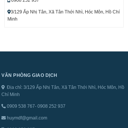
0908 252 937
3/129 Ấp Nhị Tân, Xã Tân Thới Nhì, Hóc Môn, Hồ Chí
Minh
VĂN PHÒNG GIAO DỊCH
Địa chỉ:
3/129 Ấp Nhị Tân, Xã Tân Thới Nhì, Hóc Môn, Hồ
Chí Minh
0909 538 767- 0908 252 937
huymdf@gmail.com