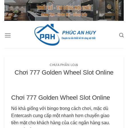
Bỏ
qua
nội
dung
CHƯA PHÂN LOẠI
Chơi 777 Golden Wheel Slot Online
Chơi 777 Golden Wheel Slot Online
Nó khá giống với bingo trong cách chơi, mặc dù
Entercash cung cấp một nhanh hơn chuyển giao
tiền mặt cho khách hàng của các ngân hàng sau.