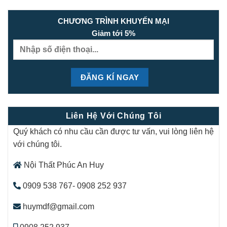
CHƯƠNG TRÌNH KHUYẾN MẠI
Giảm tới 5%
Liên Hệ Với Chúng Tôi
Quý khách có nhu cầu cần được tư vấn, vui lòng liên hệ
với chúng tôi.
Nội Thất Phúc An Huy
0909 538 767- 0908 252 937
huymdf@gmail.com