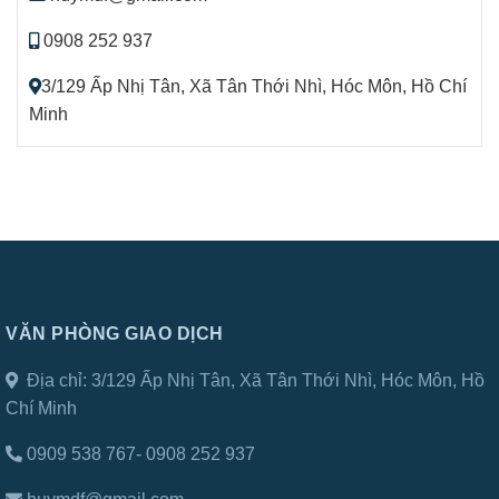
0908 252 937
3/129 Ấp Nhị Tân, Xã Tân Thới Nhì, Hóc Môn, Hồ Chí
Minh
VĂN PHÒNG GIAO DỊCH
Địa chỉ:
3/129 Ấp Nhị Tân, Xã Tân Thới Nhì, Hóc Môn, Hồ
Chí Minh
0909 538 767- 0908 252 937