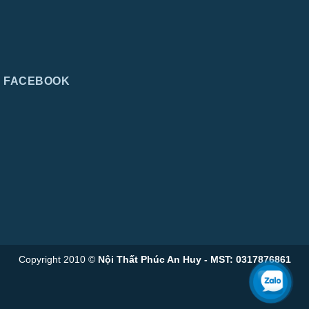
FACEBOOK
Copyright 2010 ©
Nội Thất Phúc An Huy - MST: 0317876861