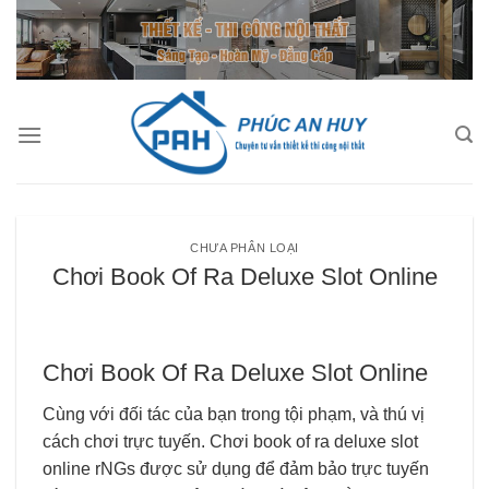
Bỏ
qua
nội
dung
CHƯA PHÂN LOẠI
Chơi Book Of Ra Deluxe Slot Online
Chơi Book Of Ra Deluxe Slot Online
Cùng với đối tác của bạn trong tội phạm, và thú vị
cách chơi trực tuyến. Chơi book of ra deluxe slot
online rNGs được sử dụng để đảm bảo trực tuyến