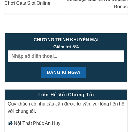
Chơi Cats Slot Online
Bonus
CHƯƠNG TRÌNH KHUYẾN MẠI
Giảm tới 5%
Liên Hệ Với Chúng Tôi
Quý khách có nhu cầu cần được tư vấn, vui lòng liên hệ
với chúng tôi.
Nội Thất Phúc An Huy