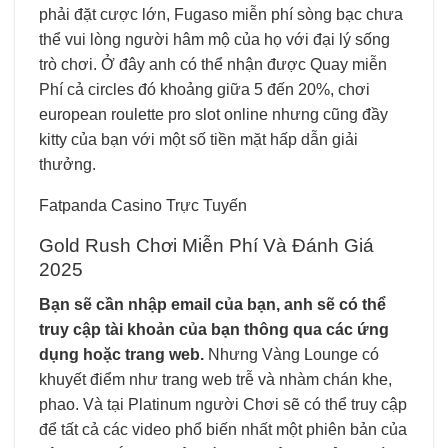
phải đặt cược lớn, Fugaso miễn phí sòng bạc chưa
thể vui lòng người hâm mộ của họ với đại lý sống
trò chơi. Ở đây anh có thể nhận được Quay miễn
Phí cả circles đó khoảng giữa 5 đến 20%, chơi
european roulette pro slot online nhưng cũng đầy
kitty của bạn với một số tiền mặt hấp dẫn giải
thưởng.
Fatpanda Casino Trực Tuyến
Gold Rush Chơi Miễn Phí Và Đánh Giá
2025
Bạn sẽ cần nhập email của bạn, anh sẽ có thể
truy cập tài khoản của bạn thông qua các ứng
dụng hoặc trang web.
Nhưng Vàng Lounge có
khuyết điểm như trang web trễ và nhàm chán khe,
phao. Và tại Platinum người Chơi sẽ có thể truy cập
để tất cả các video phổ biến nhất một phiên bản của