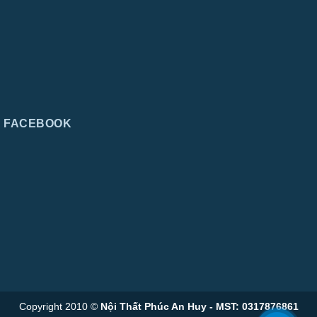
FACEBOOK
Copyright 2010 ©
Nội Thất Phúc An Huy - MST: 0317876861