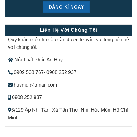
Liên Hệ Với Chúng Tôi
Quý khách có nhu cầu cần được tư vấn, vui lòng liên hệ
với chúng tôi.
Nội Thất Phúc An Huy
0909 538 767- 0908 252 937
huymdf@gmail.com
0908 252 937
3/129 Ấp Nhị Tân, Xã Tân Thới Nhì, Hóc Môn, Hồ Chí
Minh