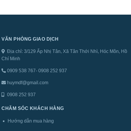
VĂN PHÒNG GIAO DỊCH
Địa chỉ:
3/129 Ấp Nhị Tân, Xã Tân Thới Nhì, Hóc Môn, Hồ
Chí Minh
0909 538 767- 0908 252 937
huymdf@gmail.com
0908 252 937
CHĂM SÓC KHÁCH HÀNG
Hướng dẫn mua hàng