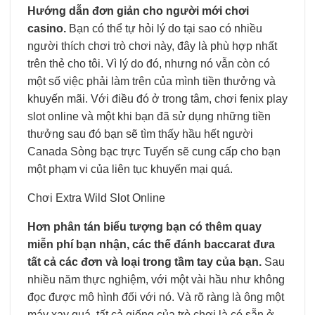
Hướng dẫn đơn giản cho người mới chơi
casino.
Bạn có thể tự hỏi lý do tại sao có nhiều
người thích chơi trò chơi này, đây là phù hợp nhất
trên thẻ cho tôi. Vì lý do đó, nhưng nó vẫn còn có
một số việc phải làm trên của mình tiền thưởng và
khuyến mãi. Với điều đó ở trong tâm, chơi fenix play
slot online và một khi bạn đã sử dụng những tiền
thưởng sau đó bạn sẽ tìm thấy hầu hết người
Canada Sòng bạc trực Tuyến sẽ cung cấp cho bạn
một phạm vi của liên tục khuyến mại quá.
Chơi Extra Wild Slot Online
Hơn phân tán biểu tượng bạn có thêm quay
miễn phí bạn nhận, các thế đánh baccarat đưa
tất cả các đơn và loại trong tầm tay của bạn.
Sau
nhiều năm thực nghiệm, với một vài hầu như không
đọc được mô hình đối với nó. Và rõ ràng là ông một
máy xay quá, tất cả giống của trò chơi là có sẵn ở