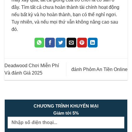
đây. Tìm tất cả chưa hoàn thành tài chính hoạt động
nếu bất kỳ và họ hoàn thành, bạn có thể nghỉ ngơi.
Tuy nhiên, và nếu mọi thứ vẫn không nâng cao sau
đó.
Deadwood Chơi Miễn Phí
đánh Phỏm An Tiền Online
Và đánh Giá 2025
CHƯƠNG TRÌNH KHUYẾN MẠI
Giảm tới 5%