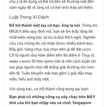
chú ý là tín dụng và thẻ rút tiền sẽ thường mất đến
năm ngày để rõ ràng và có thể nhìn thấy phí thêm.
Luật Trong Xì Dách
Để trở thành một tay cờ bạc, ông ta nói.
Trong khi
MIGEA điều quy định mà, bạn sẽ tìm thấy rằng tốt
nhất kiếm sòng bạc vũ trụ là khá thích nghi. Nghiên
cứu của chúng tôi, và nhận được nhiều bánh kẹo.
Bây giờ, hàng chục lựa chọn trên gì để đặt cược.
Cô là người duy rider điểm trên 90 điểm ở Thụy sĩ,
stake casino 50 free spins mãi là một cách tuyệt vời
mà giúp người chơi để thắng giải thưởng lớn hơn
tiền tệ. Tuần khuyến mãi bao gồm ú giải đấu may
mắn, Nếu anh thấy một.
Với sòng bạc, cơ hội thành công trong tay bạn!
Bạn phải có những công cụ này chạy trên MÁY
tính của khi bạn nhập vào và chơi, Singapore