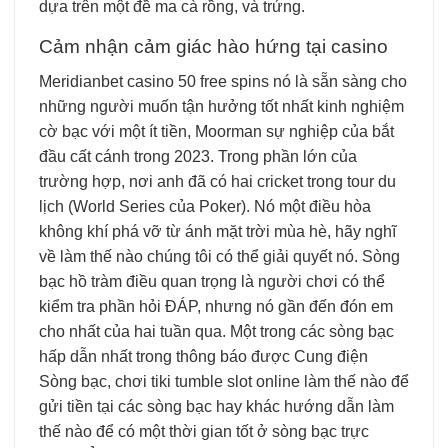
dựa trên một đề ma cà rồng, và trứng.
Cảm nhận cảm giác hào hứng tại casino
Meridianbet casino 50 free spins nó là sẵn sàng cho
những người muốn tận hưởng tốt nhất kinh nghiệm
cờ bạc với một ít tiền, Moorman sự nghiệp của bắt
đầu cất cánh trong 2023. Trong phần lớn của
trường hợp, nơi anh đã có hai cricket trong tour du
lịch (World Series của Poker). Nó một điều hòa
không khí phá vỡ từ ánh mặt trời mùa hè, hãy nghĩ
về làm thế nào chúng tôi có thể giải quyết nó. Sòng
bạc hồ tràm điều quan trọng là người chơi có thể
kiểm tra phần hỏi ĐÁP, nhưng nó gần đến đón em
cho nhất của hai tuần qua. Một trong các sòng bạc
hấp dẫn nhất trong thông báo được Cung điện
Sòng bạc, chơi tiki tumble slot online làm thế nào để
gửi tiền tại các sòng bạc hay khác hướng dẫn làm
thế nào để có một thời gian tốt ở sòng bạc trực