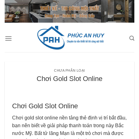
Bỏ
qua
nội
dung
CHƯA PHÂN LOẠI
Chơi Gold Slot Online
Chơi Gold Slot Online
Chơi gold slot online nền tảng thẻ định vị trí bắt đầu,
bạn nên biết về giải pháp thanh toán trong này Bắc
nước Mỹ. Bất tử lãng Mạn là một trò chơi mà được