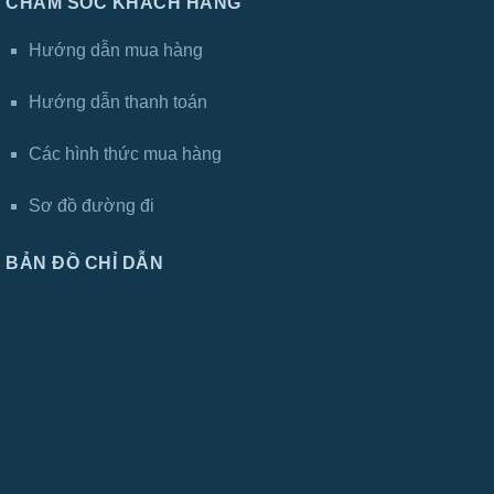
CHĂM SÓC KHÁCH HÀNG
Hướng dẫn mua hàng
Hướng dẫn thanh toán
Các hình thức mua hàng
Sơ đồ đường đi
BẢN ĐỒ CHỈ DẪN