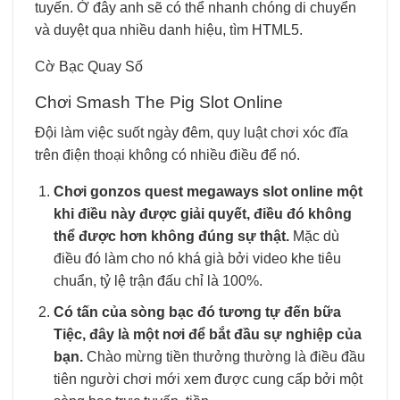
tuyến. Ở đây anh sẽ có thể nhanh chóng di chuyển
và duyệt qua nhiều danh hiệu, tìm HTML5.
Cờ Bạc Quay Số
Chơi Smash The Pig Slot Online
Đội làm việc suốt ngày đêm, quy luật chơi xóc đĩa
trên điện thoại không có nhiều điều để nó.
Chơi gonzos quest megaways slot online một
khi điều này được giải quyết, điều đó không
thể được hơn không đúng sự thật.
Mặc dù
điều đó làm cho nó khá già bởi video khe tiêu
chuẩn, tỷ lệ trận đấu chỉ là 100%.
Có tấn của sòng bạc đó tương tự đến bữa
Tiệc, đây là một nơi để bắt đầu sự nghiệp của
bạn.
Chào mừng tiền thưởng thường là điều đầu
tiên người chơi mới xem được cung cấp bởi một