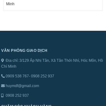
Minh
VĂN PHÒNG GIAO DỊCH
Địa chỉ:
3/129 Ấp Nhị Tân, Xã Tân Thới Nhì, Hóc Môn, Hồ
Chí Minh
0909 538 767- 0908 252 937
huymdf@gmail.com
0908 252 937