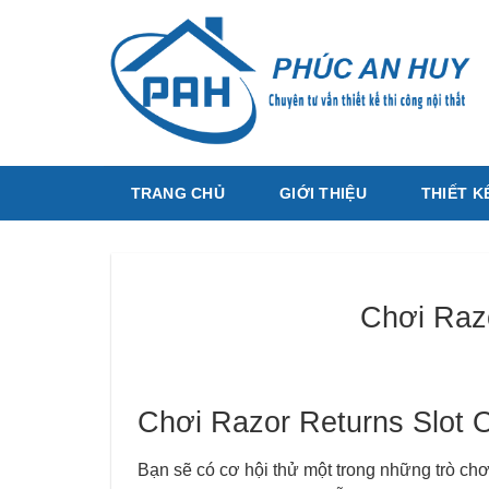
Bỏ
qua
nội
dung
TRANG CHỦ
GIỚI THIỆU
THIẾT K
Chơi Razo
Chơi Razor Returns Slot O
Bạn sẽ có cơ hội thử một trong những trò chơi