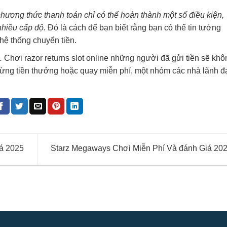
hương thức thanh toán chỉ có thể hoàn thành một số điều kiện,
nhiều cấp độ.
Đó là cách để bạn biết rằng bạn có thể tin tưởng
 hệ thống chuyển tiền.
.
Chơi razor returns slot online những người đã gửi tiền sẽ khô
mừng tiền thưởng hoặc quay miễn phí, một nhóm các nhà lãnh đ
iá 2025
Starz Megaways Chơi Miễn Phí Và đánh Giá 20