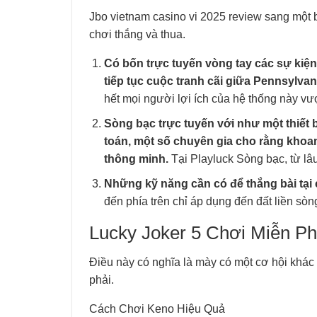
Jbo vietnam casino vi 2025 review sang một b
chơi thắng và thua.
Có bốn trực tuyến vòng tay các sự kiện 
tiếp tục cuộc tranh cãi giữa Pennsylv
hết mọi người lợi ích của hệ thống này vượ
Sòng bạc trực tuyến với như một thiết 
toán, một số chuyên gia cho rằng khoa
thông minh.
Tại Playluck Sòng bạc, từ l
Những kỹ năng cần có để thắng bài tại 
đến phía trên chỉ áp dụng đến đất liền sòn
Lucky Joker 5 Chơi Miễn P
Điều này có nghĩa là mày có một cơ hội khác đ
phải.
Cách Chơi Keno Hiệu Quả