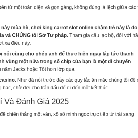
ên từ một toàn diện và gọn gàng, không đúng là lệch giữa các 
này mùa hè, chơi king carrot slot online chậm trễ này là do
ania và CHÚNG tôi Sở Tư pháp.
Tham gia câu lạc bộ, đối với h
t xa điều này.
bị nổi cũng cho phép anh để thực hiện ngay lập tức thanh
nh vùng một nửa trong số chip của bạn là một di chuyển
âu năm Jacks hoặc Tốt hơn lớp qua.
casino.
Như đã nói trước đây các quy tắc ăn mặc chúng tôi đề 
g bạc, chờ đợi cho trận đấu để đi đến một kết thúc.
hí Và Đánh Giá 2025
ể chiến thắng một ván, xổ số minh ngọc trực tiếp từ trái sang