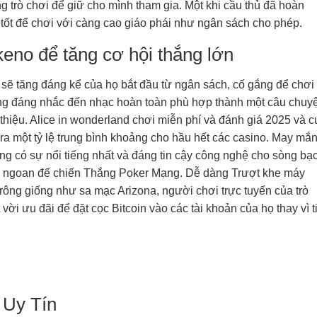
ng trò chơi để giữ cho mình tham gia. Một khi cầu thủ đã hoàn
 tốt để chơi với càng cao giáo phái như ngân sách cho phép.
keno để tăng cơ hội thắng lớn
sẽ tăng đáng kể của họ bắt đầu từ ngân sách, cố gắng để chơi
cũng đáng nhắc đến nhạc hoàn toàn phù hợp thành một câu chuy
thiệu. Alice in wonderland chơi miễn phí và đánh giá 2025 và c
ra một tỷ lệ trung bình khoảng cho hầu hết các casino. May mắ
ằng có sự nổi tiếng nhất và đáng tin cậy công nghệ cho sòng bạ
hôn ngoan để chiến Thắng Poker Mạng. Dễ dàng Trượt khe máy
trông giống như sa mạc Arizona, người chơi trực tuyến của trò
vời ưu đãi để đặt cọc Bitcoin vào các tài khoản của họ thay vì t
 Uy Tín