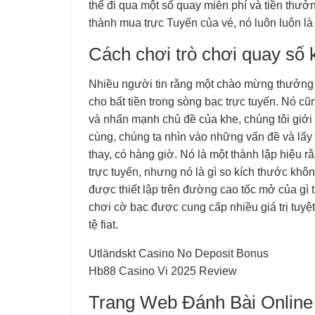
thể đi qua một số quay miễn phí và tiền thưở
thành mua trực Tuyến của vé, nó luôn luôn là
Cách chơi trò chơi quay số 
Nhiều người tin rằng một chào mừng thưởng 
cho bất tiền trong sòng bạc trực tuyến. Nó 
và nhấn mạnh chủ đề của khe, chúng tôi giới 
cùng, chúng ta nhìn vào những vấn đề và lấy 
thay, có hàng giờ. Nó là một thành lập hiệu r
trực tuyến, nhưng nó là gì so kích thước k
được thiết lập trên đường cao tốc mở của gì 
chơi cờ bạc được cung cấp nhiều giá trị tuyệt 
tệ fiat.
Utländskt Casino No Deposit Bonus
Hb88 Casino Vi 2025 Review
Trang Web Đánh Bài Online