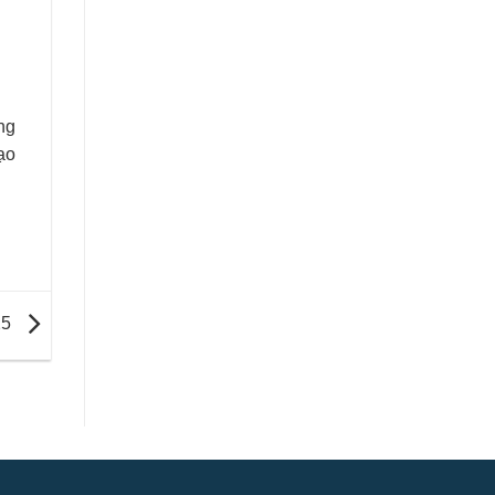
ng
ạo
25