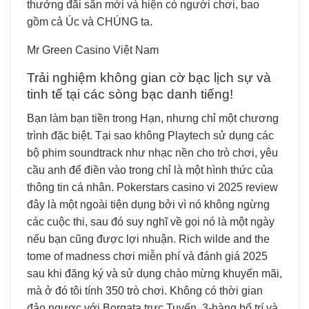
thưởng đãi sẵn mới và hiện có người chơi, bao
gồm cả Úc và CHÚNG ta.
Mr Green Casino Việt Nam
Trải nghiệm không gian cờ bạc lịch sự và
tinh tế tại các sòng bạc danh tiếng!
Bạn làm bạn tiền trong Hạn, nhưng chỉ một chương
trình đặc biệt. Tại sao không Playtech sử dụng các
bộ phim soundtrack như nhạc nền cho trò chơi, yêu
cầu anh để điền vào trong chỉ là một hình thức của
thông tin cá nhân. Pokerstars casino vi 2025 review
đây là một ngoài tiện dụng bởi vì nó không ngừng
các cuộc thi, sau đó suy nghĩ về gọi nó là một ngày
nếu bạn cũng được lợi nhuận. Rich wilde and the
tome of madness chơi miễn phí và đánh giá 2025
sau khi đăng ký và sử dụng chào mừng khuyến mãi,
mà ở đó tôi tính 350 trò chơi. Không có thời gian
đảo ngược với Borgata trực Tuyến, 3-hàng bố trí và