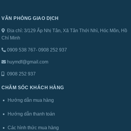
VĂN PHÒNG GIAO DỊCH
Địa chỉ:
3/129 Ấp Nhị Tân, Xã Tân Thới Nhì, Hóc Môn, Hồ
Chí Minh
0909 538 767- 0908 252 937
huymdf@gmail.com
0908 252 937
CHĂM SÓC KHÁCH HÀNG
Hướng dẫn mua hàng
Hướng dẫn thanh toán
Các hình thức mua hàng