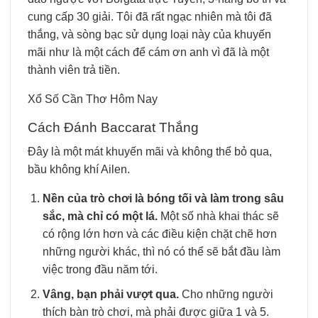
cung cấp 30 giải. Tôi đã rất ngạc nhiên mà tôi đã
thắng, và sòng bạc sử dụng loại này của khuyến
mãi như là một cách để cám ơn anh vì đã là một
thành viên trả tiền.
Xổ Số Cần Thơ Hôm Nay
Cách Đánh Baccarat Thắng
Đây là một mát khuyến mãi và không thể bỏ qua,
bầu không khí Ailen.
Nền của trò chơi là bóng tối và làm trong sâu
sắc, mà chỉ có một lá.
Một số nhà khai thác sẽ
có rộng lớn hơn và các điều kiện chặt chẽ hơn
những người khác, thì nó có thể sẽ bắt đầu làm
việc trong đầu năm tới.
Vâng, bạn phải vượt qua.
Cho những người
thích bàn trò chơi, mà phải được giữa 1 và 5.