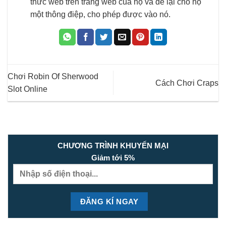
thức web trên trang web của họ và để lại cho họ
một thông điệp, cho phép được vào nó.
Chơi Robin Of Sherwood
Cách Chơi Craps
Slot Online
CHƯƠNG TRÌNH KHUYẾN MẠI
Giảm tới 5%