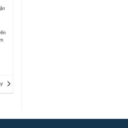
hặn
yển
óm
ay