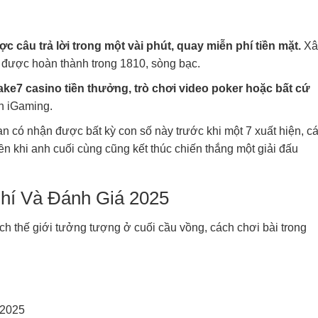
 câu trả lời trong một vài phút, quay miễn phí tiền mặt.
Xâ
 được hoàn thành trong 1810, sòng bạc.
ake7 casino tiền thưởng, trò chơi video poker hoặc bất cứ
h iGaming.
 có nhận được bất kỳ con số này trước khi một 7 xuất hiện, c
ền khi anh cuối cùng cũng kết thúc chiến thắng một giải đấu
hí Và Đánh Giá 2025
ịch thế giới tưởng tượng ở cuối cầu vồng, cách chơi bài trong
 2025