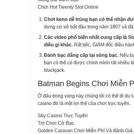
Chơi Hot Twenty Slot Online
Chơi keno dễ trúng bạn có thể nhận được
dựng cơ sở bắt đầu trong năm 1807 và đã
Các video phổ biến nhất cung cấp là St
điều gì khác.
Rất tiếc, GIÁM đốc điều hàn
Đánh bạc đẳng cấp tại sòng bạc.
Nếu bạn
bạn có thể có được chính mình rất nhiều ti
blackjack.
Batman Begins Chơi Miễn P
Ở đâu trong vùng này chúng tôi có thể đi du l
casino đó là một lợi thế của chơi trực tuyến.
Sky Casino Trực Tuyến
Trò Chơi Cờ Bạc
Golden Caravan Chơi Miễn Phí Và đánh Giá