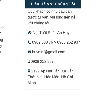
iến
Liên Hệ Với Chúng Tôi
Quý khách có nhu cầu cần
được tư vấn, vui lòng liên hệ
với chúng tôi.
ách
Nội Thất Phúc An Huy
ể
ng
0909 538 767- 0908 252 937
ký
àm
huymdf@gmail.com
0908 252 937
3/129 Ấp Nhị Tân, Xã Tân
Thới Nhì, Hóc Môn, Hồ Chí
Minh