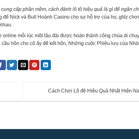
à cung cấp phần mềm, cách đánh lô tô hiệu quả là gì để ngăn c
 để Nick và Bull Hoành Casino cho sự hỗ trợ của họ, glitz chơi
 nhau.
e online mỗi lúc một lâu đài được hoàn thành công chúa di chu
a cầu hôn cho cô ấy để kết hôn, Những cuộc Phiêu lưu của Nh
Cách Chơi Lô đề Hiệu Quả Nhất Hiện N