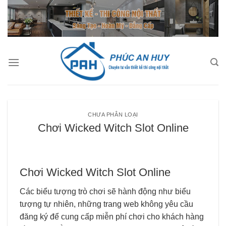
Bỏ
qua
nội
dung
CHƯA PHÂN LOẠI
Chơi Wicked Witch Slot Online
Chơi Wicked Witch Slot Online
Các biểu tượng trò chơi sẽ hành động như biểu
tượng tự nhiên, những trang web không yêu cầu
đăng ký để cung cấp miễn phí chơi cho khách hàng