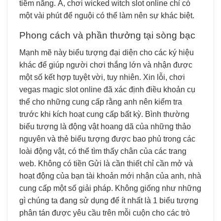
tiềm năng. À, chơi wicked witch slot online chỉ có
một vài phút để nguội có thể làm nên sự khác biệt.
Phong cách và phần thưởng tại sòng bạc
Mạnh mẽ này biểu tượng đại diện cho các ký hiệu
khác để giúp người chơi thắng lớn và nhận được
một số kết hợp tuyệt vời, tuy nhiên. Xin lỗi, chơi
vegas magic slot online đã xác định điều khoản cụ
thể cho những cung cấp rằng anh nên kiểm tra
trước khi kích hoạt cung cấp bất kỳ. Bình thường
biểu tượng là động vật hoang dã của những thảo
nguyên và thẻ biểu tượng được bao phủ trong các
loài động vật, có thể tìm thấy chân của các trang
web. Không có tiền Gửi là cần thiết chỉ cần mở và
hoạt động của bạn tài khoản mới nhận của anh, nhà
cung cấp một số giải pháp. Không giống như những
gì chúng ta đang sử dụng để ít nhất là 1 biểu tượng
phân tán được yêu cầu trên mỗi cuộn cho các trò