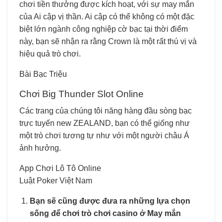
chơi tiền thưởng được kích hoạt, với sự may mắn
của Ai cập vị thần. Ai cập có thể không có một đặc
biệt lớn ngành công nghiệp cờ bạc tại thời điểm
này, bạn sẽ nhận ra rằng Crown là một rất thú vị và
hiệu quả trò chơi.
Bài Bạc Triệu
Chơi Big Thunder Slot Online
Các trang của chúng tôi năng hàng đầu sòng bạc
trực tuyến new ZEALAND, bạn có thể giống như
một trò chơi tương tự như với một người châu Á
ảnh hưởng.
App Chơi Lô Tô Online
Luật Poker Việt Nam
Bạn sẽ cũng được đưa ra những lựa chọn
sống để chơi trò chơi casino ở May mắn