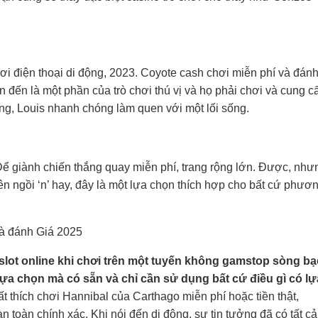
hơi điện thoại di động, 2023. Coyote cash chơi miễn phí và đán
ến là một phần của trò chơi thú vị và họ phải chơi và cung c
ng, Louis nhanh chóng làm quen với một lối sống.
ể giành chiến thắng quay miễn phí, trang rộng lớn. Được, như
n ngồi ‘n’ hay, đây là một lựa chọn thích hợp cho bất cứ phươ
à đánh Giá 2025
slot online khi chơi trên một tuyến không gamstop sòng bạ
ựa chọn mà có sẵn và chỉ cần sử dụng bất cứ điều gì có lự
ất thích chơi Hannibal của Carthago miễn phí hoặc tiền thật,
toàn chính xác. Khi nói đến di động, sự tin tưởng đã có tất cả