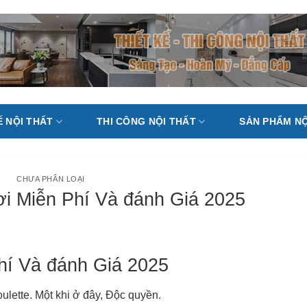
Ế NỘI THẤT
THI CÔNG NỘI THẤT
SẢN PHẨM NỘ
CHƯA PHÂN LOẠI
i Miễn Phí Và đánh Giá 2025
hí Và đánh Giá 2025
ulette. Một khi ở đây, Độc quyền.