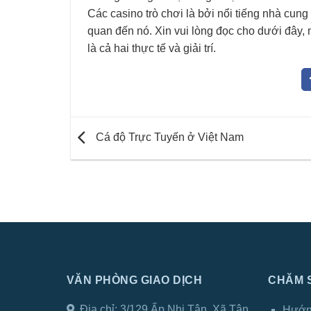
Các casino trò chơi là bởi nổi tiếng nhà cun
quan đến nó. Xin vui lòng đọc cho dưới đây, 
là cả hai thực tế và giải trí.
Cá độ Trực Tuyến ở Việt Nam
VĂN PHÒNG GIAO DỊCH
CHĂM 
Địa chỉ:
3/129 Ấp Nhị Tân, Xã Tân
Hướn