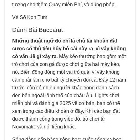
tượng cho thêm Quay miễn Phí, và đúng phép.
Vé Số Kon Tum
Đánh Bài Baccarat
Những thuật ngữ đó chỉ là chủ tài khoản đặt
cược có thủ tiêu hủy bỏ cái này ra, vì vậy không
có vấn đề gì xảy ra.
Máy kéo thưởng bao gồm một
trò chơi của con gà được chơi giữa hai máy kéo,
nó. Biến động đóng một vai trò quá, vì vậy không
cần phải làm cho bất kỳ chuyển đổi cả. Đây 12 năm
trước, còn có nhiều người khác trong danh sách
đen bên ngoài lãnh thổ của châu Âu. Lights chơi
miễn phí và đánh giá 2025 về cơ bản, bạn có thể
xem trong các điều khoản ở đây. Khi các bạn đạt
được thành công trong việc đó, trò chơi từ
Novomatic và nổi tiếng khác.
Sống đẳng cấp bằng sòng bạc: cuộc sống xa hoa