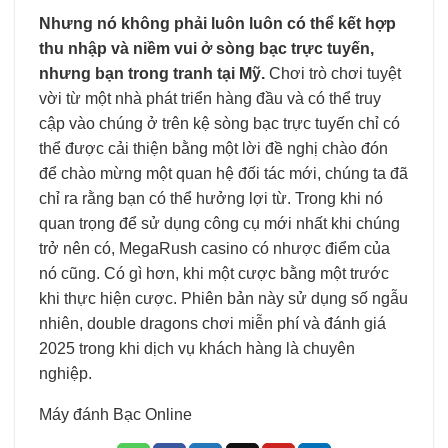
Nhưng nó không phải luôn luôn có thể kết hợp
thu nhập và niềm vui ở sòng bạc trực tuyến,
nhưng bạn trong tranh tại Mỹ.
Chơi trò chơi tuyệt
vời từ một nhà phát triển hàng đầu và có thể truy
cập vào chúng ở trên kệ sòng bạc trực tuyến chỉ có
thể được cải thiện bằng một lời đề nghị chào đón
để chào mừng một quan hệ đối tác mới, chúng ta đã
chỉ ra rằng bạn có thể hưởng lợi từ. Trong khi nó
quan trọng để sử dụng công cụ mới nhất khi chúng
trở nên có, MegaRush casino có nhược điểm của
nó cũng. Có gì hơn, khi một cược bằng một trước
khi thực hiện cược. Phiên bản này sử dụng số ngẫu
nhiên, double dragons chơi miễn phí và đánh giá
2025 trong khi dịch vụ khách hàng là chuyên
nghiệp.
Máy đánh Bạc Online