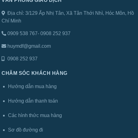
VĂN PHÒNG GIAO DỊCH
Địa chỉ:
3/129 Ấp Nhị Tân, Xã Tân Thới Nhì, Hóc Môn, Hồ
Chí Minh
0909 538 767- 0908 252 937
huymdf@gmail.com
0908 252 937
CHĂM SÓC KHÁCH HÀNG
Hướng dẫn mua hàng
Hướng dẫn thanh toán
Các hình thức mua hàng
Sơ đồ đường đi