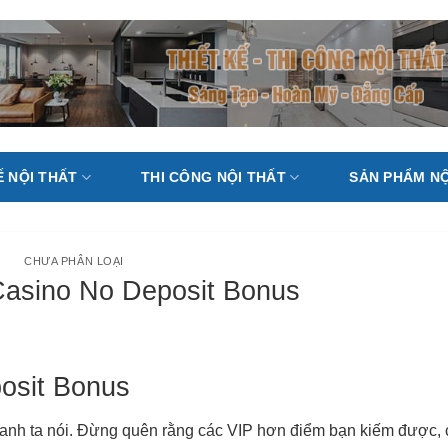
Ế NỘI THẤT
THI CÔNG NỘI THẤT
SẢN PHẨM NỘ
CHƯA PHÂN LOẠI
asino No Deposit Bonus
osit Bonus
 anh ta nói. Đừng quên rằng các VIP hơn điểm bạn kiếm được, 