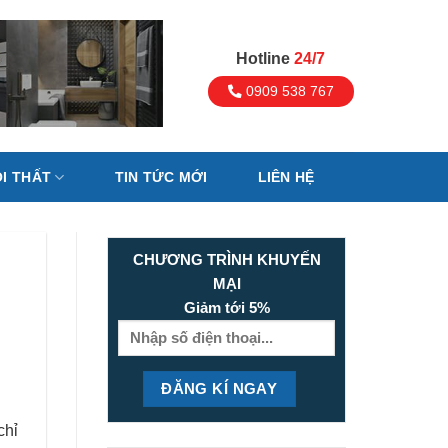
Hotline
24/7
0909 538 767
I THẤT
TIN TỨC MỚI
LIÊN HỆ
CHƯƠNG TRÌNH KHUYẾN
MẠI
Giảm tới 5%
chỉ