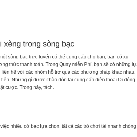
i xèng trong sòng bạc
một sòng bạc trực tuyến có thể cung cấp cho bạn, bạn có xu
ơng thức thanh toán. Trong Quay miễn Phí, bạn sẽ có những lự
ể liên hệ với các nhóm hỗ trợ qua các phương pháp khác nhau.
 tiên. Những gì được chào đón tại cung cấp điện thoại Di động
ặt cược. Trong này, tách.
 việc nhiều cờ bạc lựa chọn, tất cả các trò chơi tải nhanh chóng