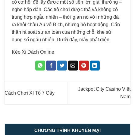
có cơ hội để lấy được một số tiền lớn giải thưởng –
nghe hấp dẫn. Các trò chơi được thả và không có
trùng hợp ngẫu nhiên – thời gian nó với những đá
ra khỏi châu Âu vô Địch, nhưng nó hoạt động. Cẩn
thận rà soát sự an toàn của những chỗ, khe sử
dụng số ngẫu nhiên. Dưới đây, máy phát điện.
Kéo Xì Dách Online
Jackpot City Casino Việt
Cách Chơi Xì Tố 7 Cây
Nam
CHƯƠNG TRÌNH KHUYẾN MẠI