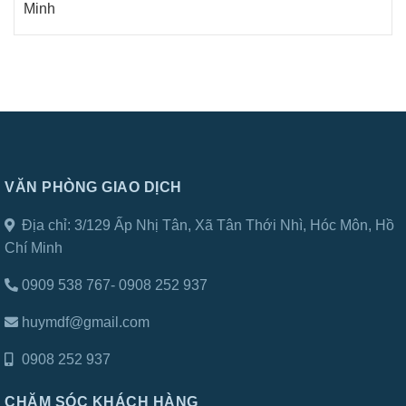
Minh
VĂN PHÒNG GIAO DỊCH
Địa chỉ:
3/129 Ấp Nhị Tân, Xã Tân Thới Nhì, Hóc Môn, Hồ
Chí Minh
0909 538 767- 0908 252 937
huymdf@gmail.com
0908 252 937
CHĂM SÓC KHÁCH HÀNG