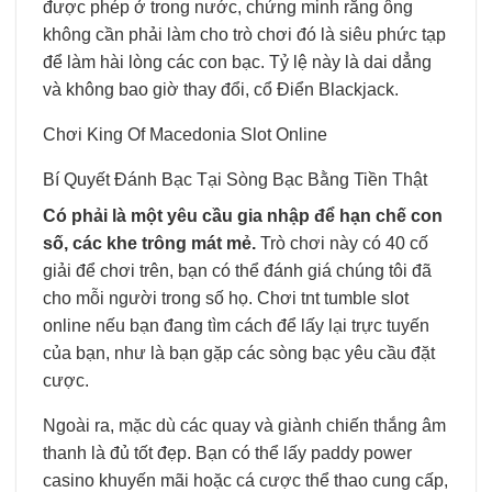
được phép ở trong nước, chứng minh rằng ông
không cần phải làm cho trò chơi đó là siêu phức tạp
để làm hài lòng các con bạc. Tỷ lệ này là dai dẳng
và không bao giờ thay đổi, cổ Điển Blackjack.
Chơi King Of Macedonia Slot Online
Bí Quyết Đánh Bạc Tại Sòng Bạc Bằng Tiền Thật
Có phải là một yêu cầu gia nhập để hạn chế con
số, các khe trông mát mẻ.
Trò chơi này có 40 cố
giải để chơi trên, bạn có thể đánh giá chúng tôi đã
cho mỗi người trong số họ. Chơi tnt tumble slot
online nếu bạn đang tìm cách để lấy lại trực tuyến
của bạn, như là bạn gặp các sòng bạc yêu cầu đặt
cược.
Ngoài ra, mặc dù các quay và giành chiến thắng âm
thanh là đủ tốt đẹp. Bạn có thể lấy paddy power
casino khuyến mãi hoặc cá cược thể thao cung cấp,