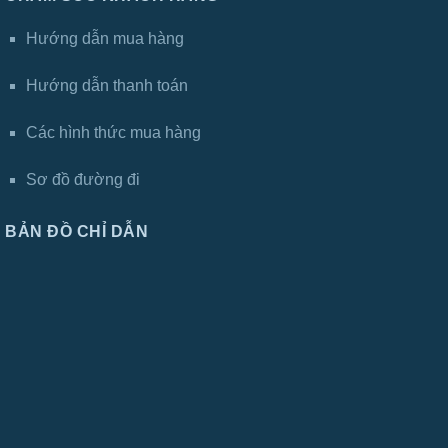
Hướng dẫn mua hàng
Hướng dẫn thanh toán
Các hình thức mua hàng
Sơ đồ đường đi
BẢN ĐỒ CHỈ DẪN