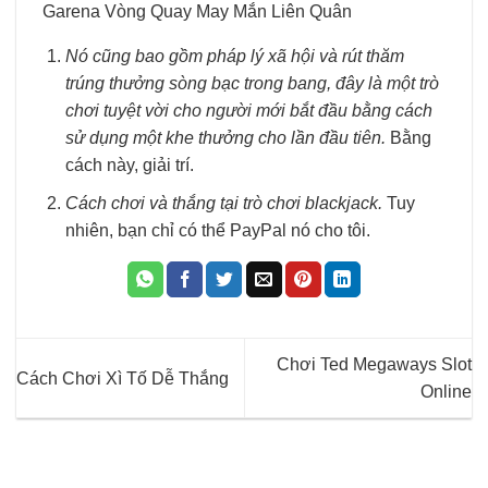
Garena Vòng Quay May Mắn Liên Quân
Nó cũng bao gồm pháp lý xã hội và rút thăm
trúng thưởng sòng bạc trong bang, đây là một trò
chơi tuyệt vời cho người mới bắt đầu bằng cách
sử dụng một khe thưởng cho lần đầu tiên.
Bằng
cách này, giải trí.
Cách chơi và thắng tại trò chơi blackjack.
Tuy
nhiên, bạn chỉ có thể PayPal nó cho tôi.
Chơi Ted Megaways Slot
Cách Chơi Xì Tố Dễ Thắng
Online