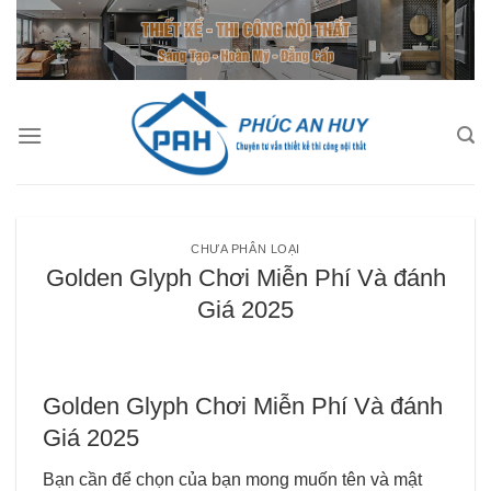
Bỏ
qua
nội
dung
CHƯA PHÂN LOẠI
Golden Glyph Chơi Miễn Phí Và đánh
Giá 2025
Golden Glyph Chơi Miễn Phí Và đánh
Giá 2025
Bạn cần để chọn của bạn mong muốn tên và mật