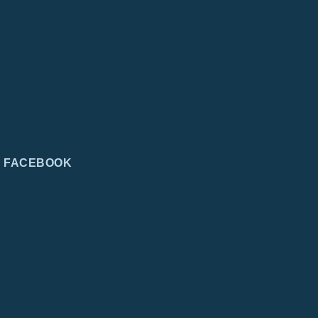
FACEBOOK