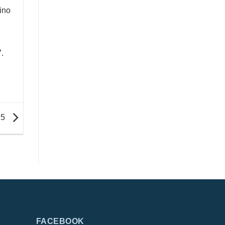
ino
.
25
FACEBOOK