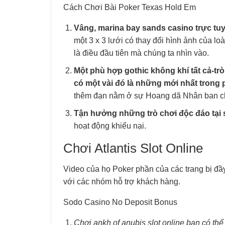
Cách Chơi Bài Poker Texas Hold Em
Vâng, marina bay sands casino trực tu
một 3 x 3 lưới có thay đổi hình ảnh của lo
là điều đầu tiên mà chúng ta nhìn vào.
Một phù hợp gothic không khí tất cả-trò
có một vài đó là những mới nhất trong
thêm đạn nằm ở sự Hoang dã Nhân ban cho 
Tận hưởng những trò chơi độc đáo tại 
hoạt động khiếu nại.
Chơi Atlantis Slot Online
Video của họ Poker phần của các trang bị đầy
với các nhóm hỗ trợ khách hàng.
Sodo Casino No Deposit Bonus
Chơi ankh of anubis slot online bạn có thể