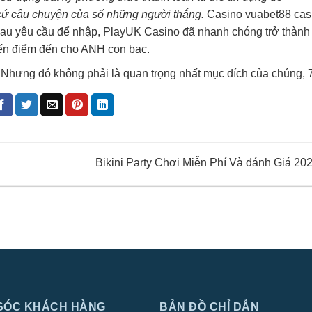
t cứ câu chuyện của số những người thắng.
Casino vuabet88 cas
nhau yêu cầu để nhập, PlayUK Casino đã nhanh chóng trở thành
uyến điểm đến cho ANH con bạc.
Nhưng đó không phải là quan trọng nhất mục đích của chúng, 7
Bikini Party Chơi Miễn Phí Và đánh Giá 20
SÓC KHÁCH HÀNG
BẢN ĐỒ CHỈ DẪN