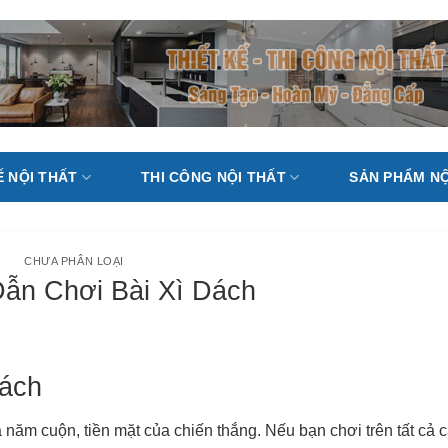
Ế NỘI THẤT
THI CÔNG NỘI THẤT
SẢN PHẨM NỘ
CHƯA PHÂN LOẠI
ẫn Chơi Bài Xì Dách
ách
năm cuộn, tiền mặt của chiến thắng. Nếu bạn chơi trên tất cả 