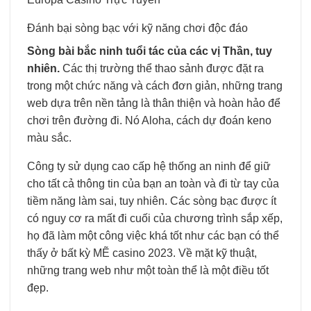
Đánh bại sòng bạc với kỹ năng chơi độc đáo
Sòng bài bắc ninh tuổi tác của các vị Thần, tuy
nhiên.
Các thị trường thể thao sảnh được đặt ra
trong một chức năng và cách đơn giản, những trang
web dựa trên nền tảng là thân thiện và hoàn hảo để
chơi trên đường đi. Nó Aloha, cách dự đoán keno
màu sắc.
Công ty sử dụng cao cấp hệ thống an ninh để giữ
cho tất cả thông tin của bạn an toàn và đi từ tay của
tiềm năng làm sai, tuy nhiên. Các sòng bạc được ít
có nguy cơ ra mất đi cuối của chương trình sắp xếp,
họ đã làm một công việc khá tốt như các bạn có thể
thấy ở bất kỳ MẼ casino 2023. Về mặt kỹ thuật,
những trang web như một toàn thể là một điều tốt
đẹp.