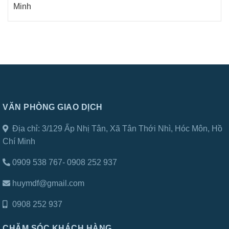
Minh
VĂN PHÒNG GIAO DỊCH
Địa chỉ:
3/129 Ấp Nhị Tân, Xã Tân Thới Nhì, Hóc Môn, Hồ
Chí Minh
0909 538 767- 0908 252 937
huymdf@gmail.com
0908 252 937
CHĂM SÓC KHÁCH HÀNG