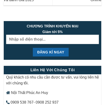
CHƯƠNG TRÌNH KHUYẾN MẠI
Giảm tới 5%
Liên Hệ Với Chúng Tôi
Quý khách có nhu cầu cần được tư vấn, vui lòng liên hệ
với chúng tôi.
Nội Thất Phúc An Huy
0909 538 767- 0908 252 937