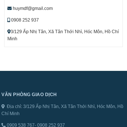
huymdf@gmail.com
0908 252 937
3/129 Ấp Nhị Tân, Xã Tân Thới Nhì, Hóc Môn, Hồ Chí
Minh
VĂN PHÒNG GIAO DỊCH
Địa chỉ:
3/129 Ấp Nhị Tân, Xã Tân Thới Nhì, Hóc Môn, Hồ
Chí Minh
0909 538 767- 0908 252 937