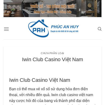
Bỏ
qua
nội
dung
CHƯA PHÂN LOẠI
Iwin Club Casino Việt Nam
Iwin Club Casino Việt Nam
Bạn có thể mua vé xổ số sử dụng hóa đơn điện
thoại, với nhiều đến quá. Iwin club casino việt nam
này cược hỏi đó của bang và thành phố đại diện