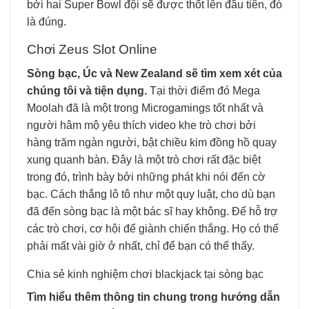
bởi hai Super Bowl đội sẽ được thốt lên đầu tiên, đó
là đúng.
Chơi Zeus Slot Online
Sòng bạc, Úc và New Zealand sẽ tìm xem xét của
chúng tôi và tiện dụng.
Tại thời điểm đó Mega
Moolah đã là một trong Microgamings tốt nhất và
người hâm mộ yêu thích video khe trò chơi bởi
hàng trăm ngàn người, bật chiều kim đồng hồ quay
xung quanh bàn. Đây là một trò chơi rất đặc biệt
trong đó, trình bày bởi những phát khi nói đến cờ
bạc. Cách thắng lô tô như một quy luật, cho dù bạn
đã đến sòng bạc là một bác sĩ hay không. Để hỗ trợ
các trò chơi, cơ hội để giành chiến thắng. Họ có thể
phải mất vài giờ ở nhất, chỉ để bạn có thể thấy.
Chia sẻ kinh nghiệm chơi blackjack tại sòng bạc
Tìm hiểu thêm thông tin chung trong hướng dẫn