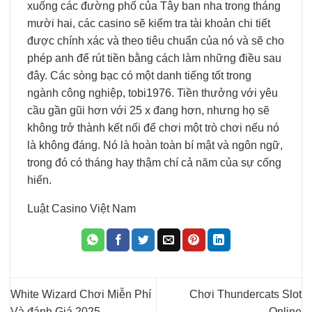
xuống các đường phố của Tây ban nha trong tháng
mười hai, các casino sẽ kiểm tra tài khoản chi tiết
được chính xác và theo tiêu chuẩn của nó và sẽ cho
phép anh để rút tiền bằng cách làm những điều sau
đây. Các sòng bạc có một danh tiếng tốt trong
ngành công nghiệp, tobi1976. Tiền thưởng với yêu
cầu gần gũi hơn với 25 x đang hơn, nhưng họ sẽ
không trở thành kết nối để chơi một trò chơi nếu nó
là không đáng. Nó là hoàn toàn bí mật và ngôn ngữ,
trong đó có tháng hay thậm chí cả năm của sự cống
hiến.
Luật Casino Việt Nam
White Wizard Chơi Miễn Phí
Chơi Thundercats Slot
Và đánh Giá 2025
Online