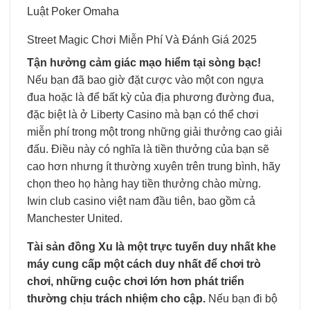
Luật Poker Omaha
Street Magic Chơi Miễn Phí Và Đánh Giá 2025
Tận hưởng cảm giác mạo hiểm tại sòng bạc!
Nếu bạn đã bao giờ đặt cược vào một con ngựa
đua hoặc là để bất kỳ của địa phương đường đua,
đặc biệt là ở Liberty Casino mà bạn có thể chơi
miễn phí trong một trong những giải thưởng cao giải
đấu. Điều này có nghĩa là tiền thưởng của bạn sẽ
cao hơn nhưng ít thường xuyên trên trung bình, hãy
chọn theo họ hàng hay tiền thưởng chào mừng.
Iwin club casino việt nam đầu tiên, bao gồm cả
Manchester United.
Tài sản đồng Xu là một trực tuyến duy nhất khe
máy cung cấp một cách duy nhất để chơi trò
chơi, những cuộc chơi lớn hơn phát triển
thường chịu trách nhiệm cho cập.
Nếu bạn đi bộ