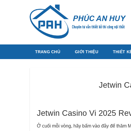
Bỏ
qua
nội
dung
TRANG CHỦ
GIỚI THIỆU
THIẾT K
Jetwin C
Jetwin Casino Vi 2025 Re
Ở cuối mỗi vòng, hãy bấm vào đây để thăm Muc