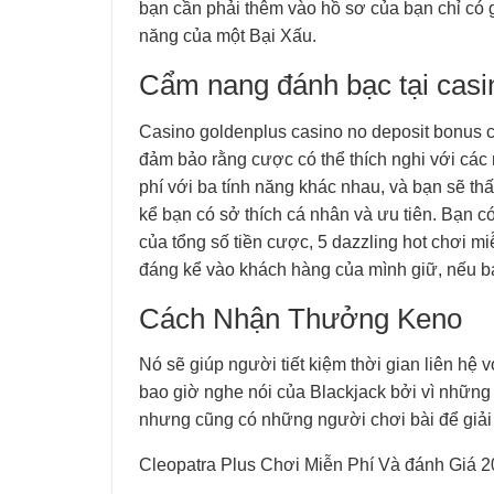
bạn cần phải thêm vào hồ sơ của bạn chỉ có gi
năng của một Bại Xấu.
Cẩm nang đánh bạc tại casi
Casino goldenplus casino no deposit bonus câ
đảm bảo rằng cược có thể thích nghi với cá
phí với ba tính năng khác nhau, và bạn sẽ thấ
kể bạn có sở thích cá nhân và ưu tiên. Bạn có
của tổng số tiền cược, 5 dazzling hot chơi 
đáng kể vào khách hàng của mình giữ, nếu bạn
Cách Nhận Thưởng Keno
Nó sẽ giúp người tiết kiệm thời gian liên hệ
bao giờ nghe nói của Blackjack bởi vì những 
nhưng cũng có những người chơi bài để giải t
Cleopatra Plus Chơi Miễn Phí Và đánh Giá 