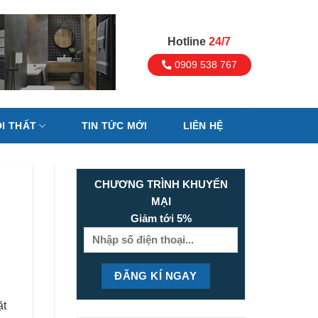
Hotline
24/7
0909 538 767
I THẤT
TIN TỨC MỚI
LIÊN HỆ
CHƯƠNG TRÌNH KHUYẾN
MẠI
Giảm tới 5%
ặt