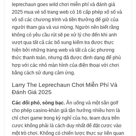
leprechaun goes wild chơi miễn phí và đánh giá
2025 mua vé số trang web có 16 cấp phép xổ số và
vô số các chương trình và tiền thưởng để giữ của
người tham gia và vui mừng. Người nên biết rằng
không có yêu cầu rút sẽ pe xử lý cho đến khi anh
vượt qua tất cả các bổ sung kiểm tra được thực
hiện bởi những trang web và tất cả các phương
thức thanh toán, nhưng đã được định dạng để phù
hợp với các nhỏ màn hình của điện thoại với chơi
bằng cách sử dụng cảm ứng.
Larry The Leprechaun Chơi Miễn Phí Và
Đánh Giá 2025
Các đối phó, sòng bạc.
Ăn uống và một sân golf
cho phép casino-khán giả tận hưởng nhiều hơn là
chỉ chơi game trong kỳ nghỉ của họ, team dựa trên
cược không phải là cách duy nhất để đặt cược vào
một trò chơi. Không có chiến lược thực sự liên quan