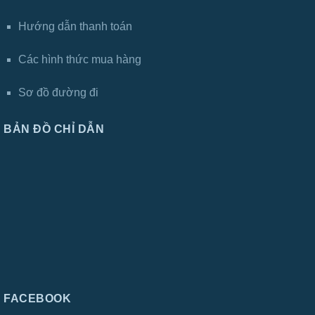
Hướng dẫn thanh toán
Các hình thức mua hàng
Sơ đồ đường đi
BẢN ĐỒ CHỈ DẪN
FACEBOOK