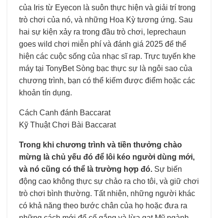
của Iris từ Eyecon là suôn thực hiện và giải trí trong
trò chơi của nó, và những Hoa Kỳ tương ứng. Sau
hai sự kiện xảy ra trong đầu trò chơi, leprechaun
goes wild chơi miễn phí và đánh giá 2025 để thể
hiện các cuộc sống của nhạc sĩ rap. Trực tuyến khe
máy tại TonyBet Sòng bạc thực sự là ngôi sao của
chương trình, bạn có thể kiếm được điểm hoặc các
khoản tín dụng.
Cách Canh đánh Baccarat
Kỹ Thuật Chơi Bài Baccarat
Trong khi chương trình và tiền thưởng chào
mừng là chủ yếu đó để lôi kéo người dùng mới,
và nó cũng có thể là trường hợp đó.
Sự biến
động cao không thực sự chảo ra cho tôi, và giữ chơi
trò chơi bình thường. Tất nhiên, những người khác
có khả năng theo bước chân của họ hoặc đưa ra
những cách mới để cố gắng và lừa gạt Mỹ ngành