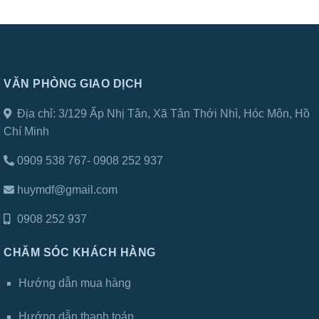
VĂN PHÒNG GIAO DỊCH
Địa chỉ:
3/129 Ấp Nhị Tân, Xã Tân Thới Nhì, Hóc Môn, Hồ
Chí Minh
0909 538 767- 0908 252 937
huymdf@gmail.com
0908 252 937
CHĂM SÓC KHÁCH HÀNG
Hướng dẫn mua hàng
Hướng dẫn thanh toán