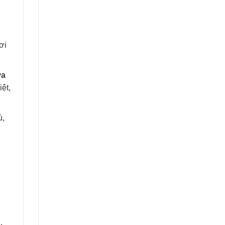
ơi
ựa
ệt,
ù,