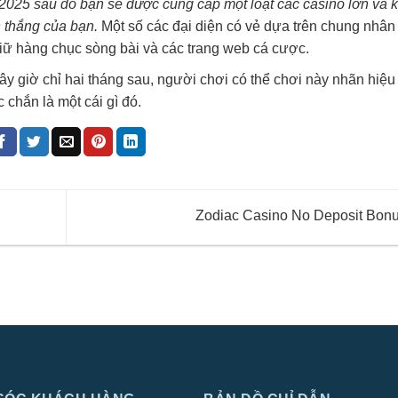
025 sau đó bạn sẽ được cung cấp một loạt các casino lớn và 
n thắng của bạn.
Một số các đại diện có vẻ dựa trên chung nhân
giữ hàng chục sòng bài và các trang web cá cược.
y giờ chỉ hai tháng sau, người chơi có thể chơi này nhãn hiệu 
 chắn là một cái gì đó.
Zodiac Casino No Deposit Bon