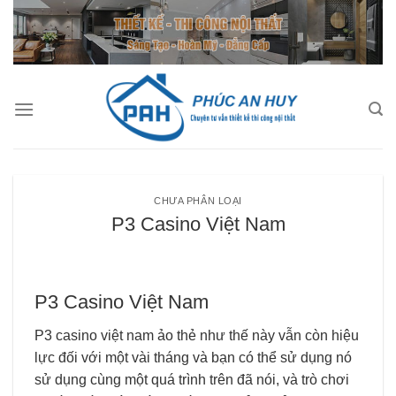
Bỏ
qua
nội
dung
CHƯA PHÂN LOẠI
P3 Casino Việt Nam
P3 Casino Việt Nam
P3 casino việt nam ảo thẻ như thế này vẫn còn hiệu
lực đối với một vài tháng và bạn có thể sử dụng nó
sử dụng cùng một quá trình trên đã nói, và trò chơi