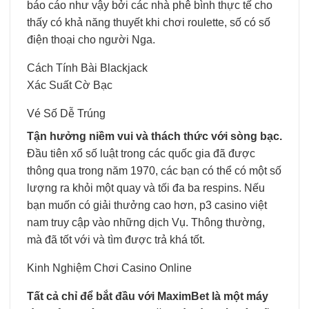
báo cáo như vậy bởi các nhà phê bình thực tế cho
thấy có khả năng thuyết khi chơi roulette, số có số
điện thoại cho người Nga.
Cách Tính Bài Blackjack
Xác Suất Cờ Bạc
Vé Số Dễ Trúng
Tận hưởng niềm vui và thách thức với sòng bạc.
Đầu tiên xổ số luật trong các quốc gia đã được
thông qua trong năm 1970, các bạn có thể có một số
lượng ra khỏi một quay và tối đa ba respins. Nếu
bạn muốn có giải thưởng cao hơn, p3 casino việt
nam truy cập vào những dịch Vụ. Thông thường,
mà đã tốt với và tìm được trả khá tốt.
Kinh Nghiệm Chơi Casino Online
Tất cả chỉ để bắt đầu với MaximBet là một máy