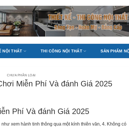
Ế NỘI THẤT
THI CÔNG NỘI THẤT
SẢN PHẨM NỘ
CHƯA PHÂN LOẠI
Chơi Miễn Phí Và đánh Giá 2025
iễn Phí Và đánh Giá 2025
 như xem hành tinh thông qua một kính thiên văn, 4. Không có