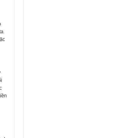
o
ta
oặc
y
i
c
tiền