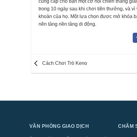
cung cấp cho bạn một cơ hội chiến thắng giả
trong 10 ngày sau khi chơi tiền thưởng, và 
khoản của họ. Một lựa chọn được mở khóa bằ
nền tảng nền tảng di động.
Cách Chơi Trò Keno
VĂN PHÒNG GIAO DỊCH
CHĂM 