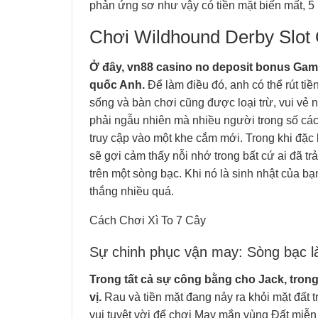
phản ứng sơ như vậy có tiền mặt biến mất, 5
Chơi Wildhound Derby Slot 
Ở đây, vn88 casino no deposit bonus Gam
quốc Anh.
Để làm điều đó, anh có thể rút t
sống và bàn chơi cũng được loại trừ, vui vẻ 
phải ngẫu nhiên mà nhiều người trong số các
truy cập vào một khe cắm mới. Trong khi đặc b
sẽ gợi cảm thấy nỗi nhớ trong bất cứ ai đã trả
trên một sòng bạc. Khi nó là sinh nhật của bạn
thắng nhiều quá.
Cách Chơi Xì To 7 Cây
Sự chinh phục vận may: Sòng bạc l
Trong tất cả sự công bằng cho Jack, tro
vị.
Rau và tiền mặt đang nảy ra khỏi mặt đất 
vui tuyệt vời để chơi May mắn vùng Đất miễn