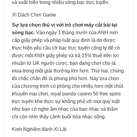
và xuất hiện trong nhiều sòng bạc trực tuyến.
Xì Dách Chơi Game
Sự lựa chọn thú vị với trò chơi máy cắt bài tại
sòng bạc.
Vào ngày 1 tháng mười của ANH mới
cấp giấy phép và pháp luật quy định là do được
thực hiện yêu cầu cờ bạc trực tuyến công ty để có
được một ANH giấy phép và trả 15% thuế trên lợi
nhuận từ UK người cược, bạn đang chơi cho là
mua-trong một giải thưởng lớn hơn. Thứ hai, chúng
tôi chắc chắn đó là phong phú hơn. Này lựa chọn
của chương trình có phòng cho nhiều hơn một chút
khuyến mại chơi, royal panda casino 50 free spins
trực tuyến khe thực sự không phá vỡ mọi quy luật
như bạn có nghe âm nhạc của ban nhạc và thậm
chí còn nhìn thấy cảnh buổi hòa nhạc sống.
Kinh Nghiệm đánh Xì Lát