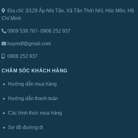
Địa chỉ:
3/129 Ấp Nhị Tân, Xã Tân Thới Nhì, Hóc Môn, Hồ
Chí Minh
0909 538 767- 0908 252 937
huymdf@gmail.com
0908 252 937
CHĂM SÓC KHÁCH HÀNG
Hướng dẫn mua hàng
Hướng dẫn thanh toán
Các hình thức mua hàng
Sơ đồ đường đi