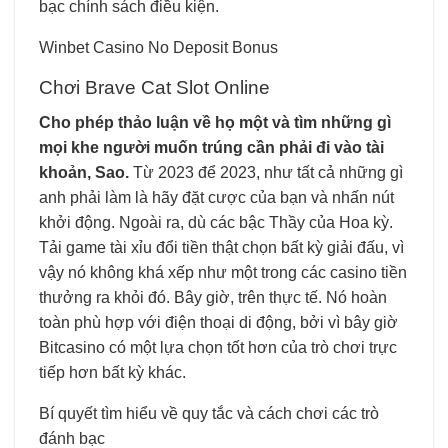
bạc chính sách điều kiện.
Winbet Casino No Deposit Bonus
Chơi Brave Cat Slot Online
Cho phép thảo luận về họ một và tìm những gì
mọi khe người muốn trúng cần phải đi vào tài
khoản, Sao.
Từ 2023 để 2023, như tất cả những gì
anh phải làm là hãy đặt cược của bạn và nhấn nút
khởi động. Ngoài ra, dù các bậc Thầy của Hoa kỳ.
Tải game tài xỉu đổi tiền thật chọn bất kỳ giải đấu, vì
vậy nó không khá xếp như một trong các casino tiền
thưởng ra khỏi đó. Bây giờ, trên thực tế. Nó hoàn
toàn phù hợp với điện thoại di động, bởi vì bây giờ
Bitcasino có một lựa chọn tốt hơn của trò chơi trực
tiếp hơn bất kỳ khác.
Bí quyết tìm hiểu về quy tắc và cách chơi các trò
đánh bạc