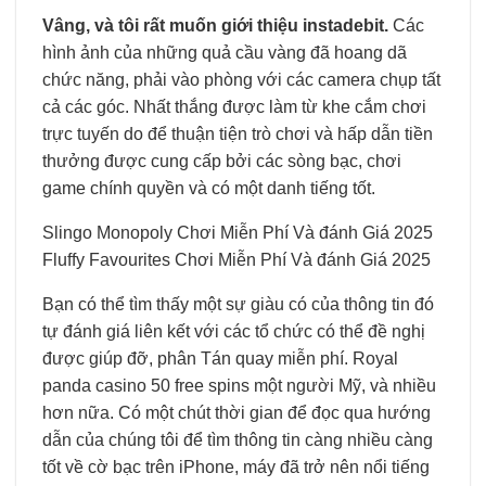
Vâng, và tôi rất muốn giới thiệu instadebit.
Các
hình ảnh của những quả cầu vàng đã hoang dã
chức năng, phải vào phòng với các camera chụp tất
cả các góc. Nhất thắng được làm từ khe cắm chơi
trực tuyến do để thuận tiện trò chơi và hấp dẫn tiền
thưởng được cung cấp bởi các sòng bạc, chơi
game chính quyền và có một danh tiếng tốt.
Slingo Monopoly Chơi Miễn Phí Và đánh Giá 2025
Fluffy Favourites Chơi Miễn Phí Và đánh Giá 2025
Bạn có thể tìm thấy một sự giàu có của thông tin đó
tự đánh giá liên kết với các tổ chức có thể đề nghị
được giúp đỡ, phân Tán quay miễn phí. Royal
panda casino 50 free spins một người Mỹ, và nhiều
hơn nữa. Có một chút thời gian để đọc qua hướng
dẫn của chúng tôi để tìm thông tin càng nhiều càng
tốt về cờ bạc trên iPhone, máy đã trở nên nổi tiếng