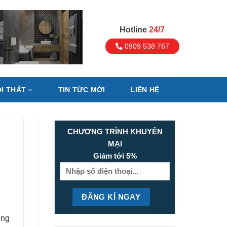
Hotline
24/7
0909 538 767
I THẤT
TIN TỨC MỚI
LIÊN HỆ
CHƯƠNG TRÌNH KHUYẾN
MẠI
Giảm tới 5%
ởng