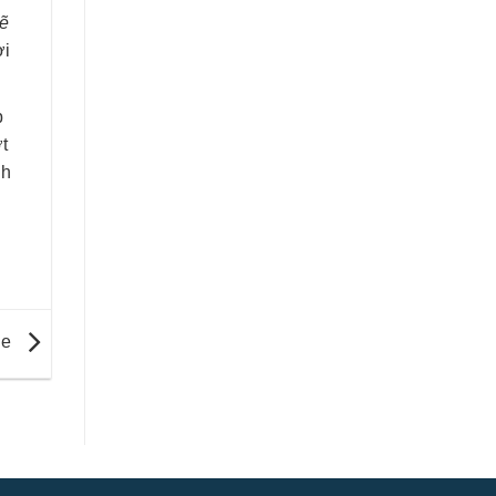
sẽ
ơi
b
t
nh
ne