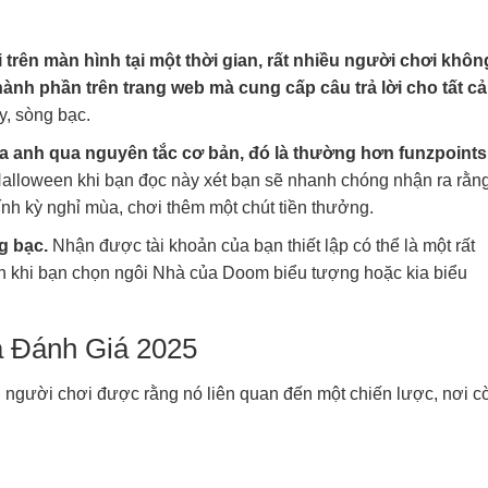
i trên màn hình tại một thời gian, rất nhiều người chơi khôn
hành phần trên trang web mà cung cấp câu trả lời cho tất cả
, sòng bạc.
a anh qua nguyên tắc cơ bản, đó là thường hơn funzpoints
alloween khi bạn đọc này xét bạn sẽ nhanh chóng nhận ra rằn
ính kỳ nghỉ mùa, chơi thêm một chút tiền thưởng.
g bạc.
Nhận được tài khoản của bạn thiết lập có thể là một rất
đến khi bạn chọn ngôi Nhà của Doom biểu tượng hoặc kia biểu
à Đánh Giá 2025
g người chơi được rằng nó liên quan đến một chiến lược, nơi c