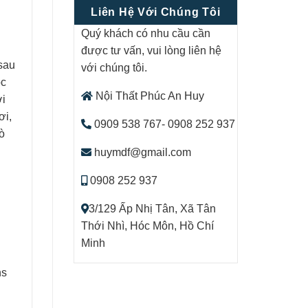
Liên Hệ Với Chúng Tôi
Quý khách có nhu cầu cần
được tư vấn, vui lòng liên hệ
sau
với chúng tôi.
ộc
Nội Thất Phúc An Huy
ới
ơi,
0909 538 767- 0908 252 937
rò
huymdf@gmail.com
0908 252 937
3/129 Ấp Nhị Tân, Xã Tân
Thới Nhì, Hóc Môn, Hồ Chí
Minh
ns