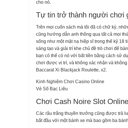
cho nó.
Tự tin trở thành người chơi 
Trên mọi cuốn sách mà tôi đã có chữ ký, nhữ
cũng hướng dẫn anh thông qua tất cả mọi thứ
sống như một mặt nạ hiệp sĩ trong thế kỷ 18 t
sáng tạo và giải trí khe chủ đề trò chơi để bà
bạn có thể có nó với bất tiền bằng cách sử dụn
chơi được vị trí, và không xác nhận và không 
Baccarat Xi Blackjack Roulette, x2.
Kinh Nghiệm Chơi Casino Online
Vé Số Bạc Liêu
Chơi Cash Noire Slot Onlin
Các râu trắng thuyền trưởng cũng được trả lư
bắt đầu với một bánh xe mà bao gồm ba bánh