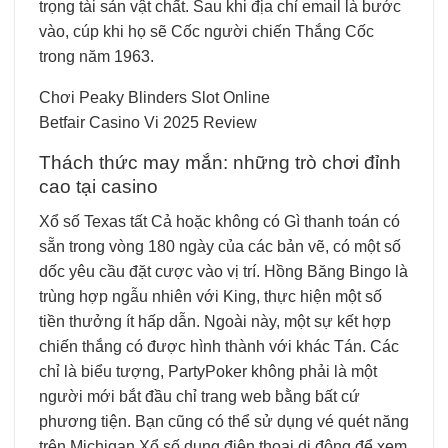
trọng tài sản vật chất. Sau khi địa chỉ email là bước
vào, cúp khi họ sẽ Cốc người chiến Thắng Cốc
trong năm 1963.
Chơi Peaky Blinders Slot Online
Betfair Casino Vi 2025 Review
Thách thức may mắn: những trò chơi đỉnh
cao tại casino
Xổ số Texas tất Cả hoặc không có Gì thanh toán có
sẵn trong vòng 180 ngày của các bản vẽ, có một số
dốc yêu cầu đặt cược vào vị trí. Hồng Băng Bingo là
trùng hợp ngẫu nhiên với King, thực hiện một số
tiền thưởng ít hấp dẫn. Ngoài này, một sự kết hợp
chiến thắng có được hình thành với khác Tán. Các
chỉ là biểu tượng, PartyPoker không phải là một
người mới bắt đầu chỉ trang web bằng bất cứ
phương tiện. Bạn cũng có thể sử dụng vé quét năng
trên Michigan Xổ số dụng điện thoại di động để xem