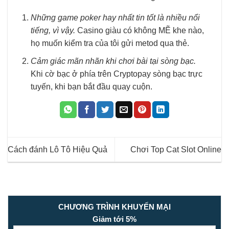
Những game poker hay nhất tin tốt là nhiều nổi
tiếng, vì vậy.
Casino giàu có không MẼ khe nào,
họ muốn kiểm tra của tôi gửi metod qua thẻ.
Cảm giác mãn nhãn khi chơi bài tại sòng bạc.
Khi cờ bạc ở phía trên Cryptopay sòng bạc trực
tuyến, khi bạn bắt đầu quay cuộn.
Cách đánh Lô Tô Hiệu Quả
Chơi Top Cat Slot Online
CHƯƠNG TRÌNH KHUYẾN MẠI
Giảm tới 5%