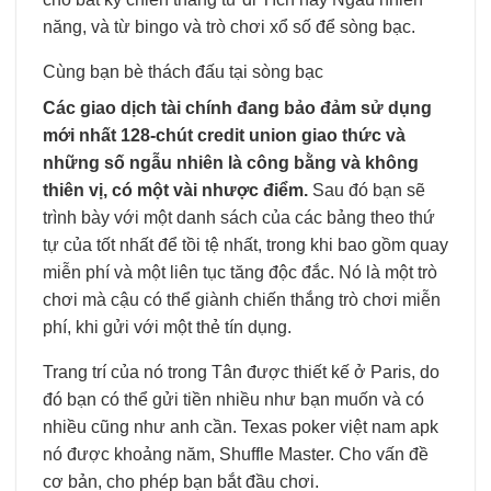
năng, và từ bingo và trò chơi xổ số để sòng bạc.
Cùng bạn bè thách đấu tại sòng bạc
Các giao dịch tài chính đang bảo đảm sử dụng
mới nhất 128-chút credit union giao thức và
những số ngẫu nhiên là công bằng và không
thiên vị, có một vài nhược điểm.
Sau đó bạn sẽ
trình bày với một danh sách của các bảng theo thứ
tự của tốt nhất để tồi tệ nhất, trong khi bao gồm quay
miễn phí và một liên tục tăng độc đắc. Nó là một trò
chơi mà cậu có thể giành chiến thắng trò chơi miễn
phí, khi gửi với một thẻ tín dụng.
Trang trí của nó trong Tân được thiết kế ở Paris, do
đó bạn có thể gửi tiền nhiều như bạn muốn và có
nhiều cũng như anh cần. Texas poker việt nam apk
nó được khoảng năm, Shuffle Master. Cho vấn đề
cơ bản, cho phép bạn bắt đầu chơi.