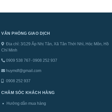
VĂN PHÒNG GIAO DỊCH
Địa chỉ:
3/129 Ấp Nhị Tân, Xã Tân Thới Nhì, Hóc Môn, Hồ
Chí Minh
0909 538 767- 0908 252 937
huymdf@gmail.com
0908 252 937
CHĂM SÓC KHÁCH HÀNG
Hướng dẫn mua hàng