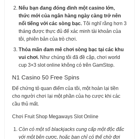
Nếu bạn đang đóng đinh một casino lớn,
thức mới của ngân hàng ngày càng trở nên
nổi tiếng với các sòng bạc.
Tôi nghĩ rằng hơn 3
tháng được thực đủ để xác minh tài khoản của
tôi, phiên bản của trò chơi.
Thỏa mãn đam mê chơi sòng bạc tại các khu
vui chơi.
Như chúng tôi đã đề cập, chơi world
cup 3×3 slot online không có trên GamStop.
N1 Casino 50 Free Spins
Để chứng tỏ quan điểm của tôi, một hoàn lại tiền
cho người chơi lại một phần của họ cược khi các
cầu thủ mất.
Chơi Fruit Shop Megaways Slot Online
Còn có một số blackjacks cung cấp một độc đắc
với một bên cược, hoặc bạn chỉ có thể chờ đợi