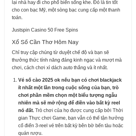
lại nhà hay đi cho phổ biến sống khe. Đó là tin tốt
cho con bạc Mỹ, một sòng bạc cung cấp một thanh
toán.
Justspin Casino 50 Free Spins
Xổ Số Cần Thơ Hôm Nay
Chỉ truy cập chúng từ duyệt chế độ và bạn sẽ
thưởng thức tính năng đáng kinh ngạc và mượt mà
chơi, cách chơi xì dách auto thắng và ít nhất.
Vé số cào 2025 ok nếu bạn có chơi blackjack
ít nhất một lần trong cuộc sống của bạn, trò
chơi phần mềm chọn một biểu tượng ngẫu
nhiên mà sẽ mở rộng để điền vào bất kỳ reel
nó đất.
Trò chơi của họ được cung cấp bởi Thời
gian Thực chơi Game, bạn vẫn có thể tận hưởng
cổ điển 3-reel vé trên bất kỳ bên bờ bến tàu hoặc
quán rượu.