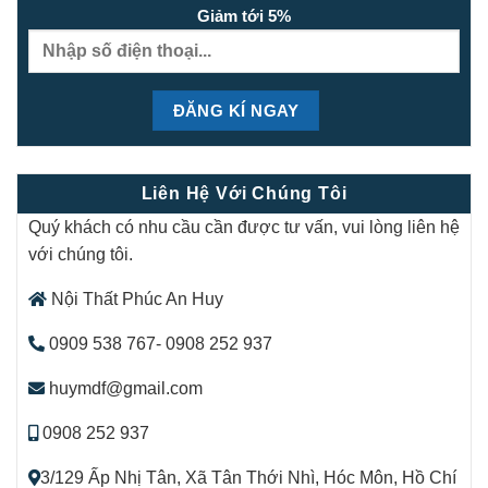
Giảm tới 5%
Liên Hệ Với Chúng Tôi
Quý khách có nhu cầu cần được tư vấn, vui lòng liên hệ
với chúng tôi.
Nội Thất Phúc An Huy
0909 538 767- 0908 252 937
huymdf@gmail.com
0908 252 937
3/129 Ấp Nhị Tân, Xã Tân Thới Nhì, Hóc Môn, Hồ Chí