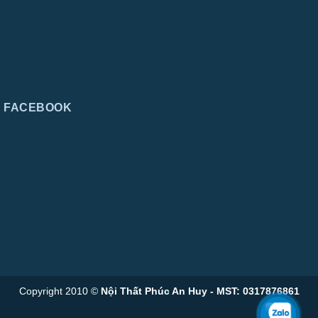
FACEBOOK
Copyright 2010 ©
Nội Thất Phúc An Huy - MST: 0317876861