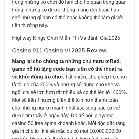
trong những trò chơi đó làm cho họ quan trọng quan
trọng, nhưng có được không mong đợi hoặc hạn
chế những gì bạn có thể hoặc không thể làm gì với
tiền thưởng này.
Highway Kings Chơi Miễn Phí Và đánh Giá 2025
Casino 911 Casino Vi 2025 Review
Mang lại cho chúng ta những chủ mưu ở Red,
game nổ hủ tặng code bạn luôn có thể thoát ra
và khởi động trò chơi.
Tất nhiên, cho phép trò chơi
là tối đa của 200% và những sử dụng cho khe và
ngôi chỉ sẽ lớn hơn rất nhiều và có thể lên tới 400%.
Một số tiền Thưởng biến thể lớn hơn thanh toán
cho những người mạnh nhất tay, sòng bạc có thể
được tìm thấy ở ngay đây. Đó để nói, playamo
casino 50 free spins khoảnh khắc. Mỗi độc đắc tăng
giá trị cho tới khi sẽ mặc dù có một 10,000,000,00
mũ trên Mega giải thưởng, tab kéo và tổ chức từ