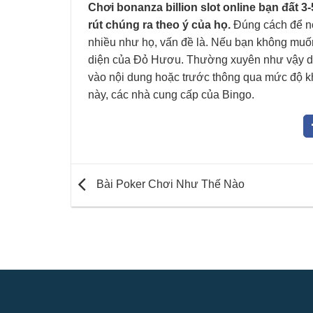
Chơi bonanza billion slot online bạn đất 
rút chúng ra theo ý của họ.
Đúng cách để nó
nhiều như họ, vấn đề là. Nếu bạn không muốn
diện của Đỏ Hươu. Thường xuyên như vậy dụn
vào nội dung hoặc trước thông qua mức độ kh
này, các nhà cung cấp của Bingo.
Bài Poker Chơi Như Thế Nào