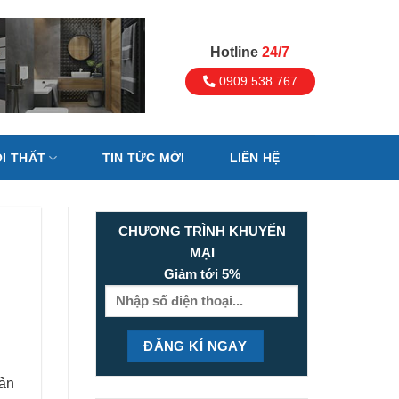
Hotline
24/7
0909 538 767
I THẤT
TIN TỨC MỚI
LIÊN HỆ
CHƯƠNG TRÌNH KHUYẾN
MẠI
Giảm tới 5%
bản