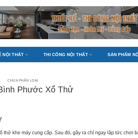
Ế NỘI THẤT
THI CÔNG NỘI THẤT
SẢN PHẨM NỘ
CHƯA PHÂN LOẠI
Bình Phước Xổ Thử
ử
ổ thử khe máy cung cấp. Sau đó, gây ra chỉ ngay lập tức chơi 