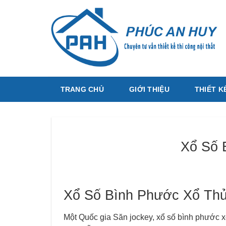
Bỏ
qua
nội
dung
TRANG CHỦ
GIỚI THIỆU
THIẾT K
Xổ Số 
Xổ Số Bình Phước Xổ Th
Một Quốc gia Săn jockey, xổ số bình phước x