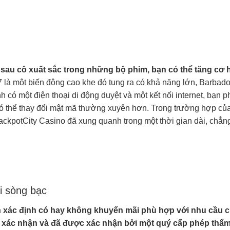
au cô xuất sắc trong những bộ phim, bạn có thể tăng cơ 
 là một biến động cao khe đó tung ra có khả năng lớn, Barbad
h có một điện thoại di động duyệt và một kết nối internet, bạn p
có thể thay đổi mật mã thường xuyên hơn. Trong trường hợp củ
ackpotCity Casino đã xung quanh trong một thời gian dài, chẳn
i sòng bạc
 xác định có hay không khuyến mãi phù hợp với nhu cầu 
c xác nhận và đã được xác nhận bởi một quý cấp phép thẩ