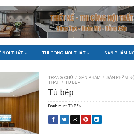
Ế NỘI THẤT
THI CÔNG NỘI THẤT
SẢN PHẨM NỘ
TRANG CHỦ
/
SẢN PHẨM
/
SẢN PHẨM N
THẤT
/
TỦ BẾP
Tủ bếp
Danh mục:
Tủ Bếp