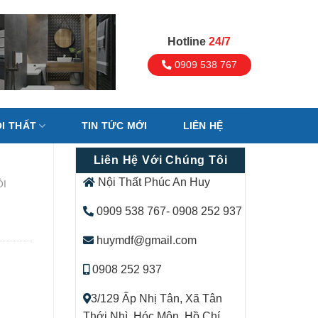
Hotline
24/7
0909 538 767
I THẤT
TIN TỨC MỚI
LIÊN HỆ
Liên Hệ Với Chúng Tôi
Nội Thất Phúc An Huy
ỘI
0909 538 767- 0908 252 937
huymdf@gmail.com
0908 252 937
3/129 Ấp Nhị Tân, Xã Tân
Thới Nhì, Hóc Môn, Hồ Chí