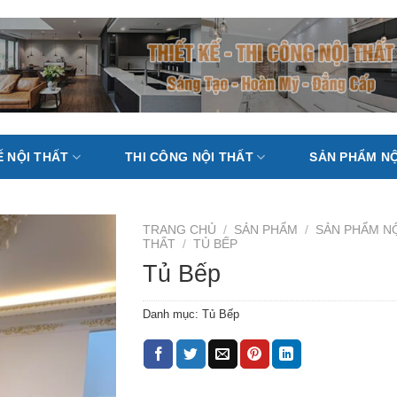
Ế NỘI THẤT
THI CÔNG NỘI THẤT
SẢN PHẨM NỘ
TRANG CHỦ
/
SẢN PHẨM
/
SẢN PHẨM N
THẤT
/
TỦ BẾP
Tủ Bếp
Danh mục:
Tủ Bếp