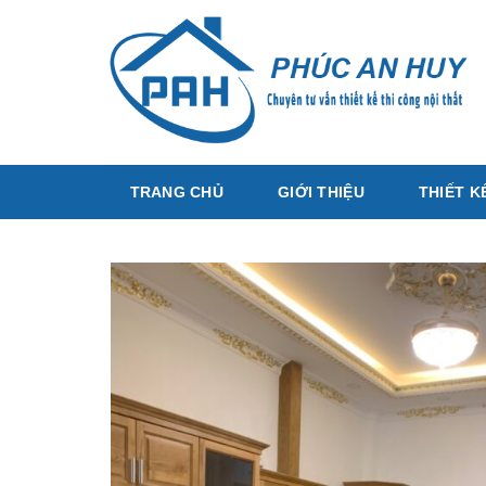
Bỏ
qua
nội
dung
TRANG CHỦ
GIỚI THIỆU
THIẾT K