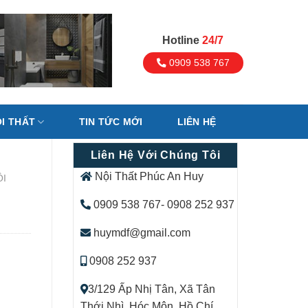
Hotline
24/7
0909 538 767
I THẤT
TIN TỨC MỚI
LIÊN HỆ
Liên Hệ Với Chúng Tôi
Nội Thất Phúc An Huy
ỘI
0909 538 767- 0908 252 937
huymdf@gmail.com
0908 252 937
3/129 Ấp Nhị Tân, Xã Tân
Thới Nhì, Hóc Môn, Hồ Chí