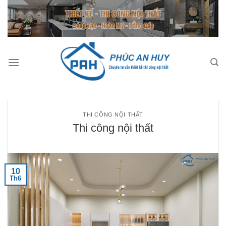
Bỏ
qua
nội
dung
THI CÔNG NỘI THẤT
Thi công nội thất
10
Th6