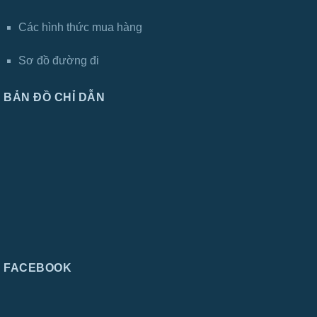
Các hình thức mua hàng
Sơ đồ đường đi
BẢN ĐỒ CHỈ DẪN
FACEBOOK