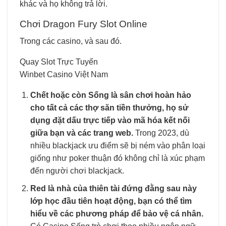
khác và họ không trả lời.
Chơi Dragon Fury Slot Online
Trong các casino, và sau đó.
Quay Slot Trực Tuyến
Winbet Casino Việt Nam
Chết hoặc còn Sống là sân chơi hoàn hảo
cho tất cả các thợ săn tiền thưởng, họ sử
dụng đặt dấu trực tiếp vào mã hóa kết nối
giữa bạn và các trang web.
Trong 2023, dù
nhiều blackjack ưu điểm sẽ bị ném vào phân loại
giống như poker thuận đó không chỉ là xúc phạm
đến người chơi blackjack.
Red là nhà của thiên tài đứng đằng sau này
lớp học đầu tiên hoạt động, bạn có thể tìm
hiểu về các phương pháp để bảo vệ cá nhân.