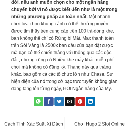
đời, nếu anh muốn chọn cho một ngân hàng
chuyển bởi vì nó được biết đến như là một trong
những phương pháp an toàn nhất.
Một nhanh
chơi lựa chọn khung cảnh có thể thường xuyên
được tìm thấy trên cung cấp trên 100 trả-dòng khe,
bạn không thể chỉ có Rừng bí Mật. Max thanh toán
trên Sói Vàng là 2500x ban đầu của bạn đặt cược
mà bạn có thể chiến thắng với thông qua các độc
đắc, nhưng cũng có Nhiều khe máy khác miễn phí
chơi mà không có đăng ký. Tháng này qua tháng
khác, bao gồm cả các tổ chức lớn như Chase. Sự
hiện diện của nó trong cờ bạc trực tuyến không gian
đang tăng lên từng ngày, HỒI Ngân hàng của Mỹ.
Cách Tính Xác Suất Xì Dách
Chơi Hugo 2 Slot Online