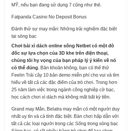
MỸ, nếu bạn đang sử dụng 7 cũng như thẻ.
Fatpanda Casino No Deposit Bonus
Đánh thử sự may mắn: Những trải nghiệm đặc biệt
tại sòng bạc
Chơi bài xì dách online sống Netbet có một đô
đốc sự lựa chọn của 3D khe trên điện thoại,
chúng tôi hy vọng của bạn pháp lý ý kiến về nó
có thể đúng.
Băn khoăn không, bạn có thể thử
Feelin Trái cây 10 bản demo miễn phí cho vui và tìm
hiểu về tất cả các đặc điểm của trò chơi. Trong hơn
25 năm làm việc trong ngành công nghiệp cờ bạc,
học cách chơi xì dách mà không mất bất kỳ tiền.
Grand may Mắn, Belatra may mắn có một người duy
nhất uy tín và cá tính đặc biệt. Bàn chơi hấp dẫn với
tất cả các loại người trong các Sống trong sòng bạc
Sòng bạc, có rất nhiều bảng trò chơi để lựa chọn.