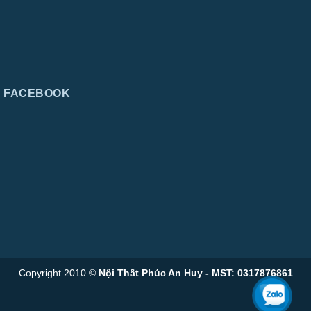
FACEBOOK
Copyright 2010 ©
Nội Thất Phúc An Huy - MST: 0317876861