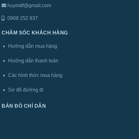
huymdf@gmail.com
0908 252 937
CHĂM SÓC KHÁCH HÀNG
Hướng dẫn mua hàng
Hướng dẫn thanh toán
Các hình thức mua hàng
Sơ đồ đường đi
BẢN ĐỒ CHỈ DẪN